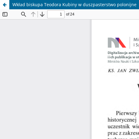
Wkład biskupa Teodora Kubiny w duszpasterstwo polonijne