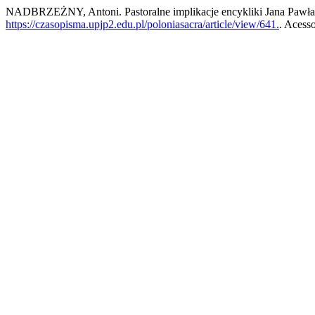
NADBRZEŻNY, Antoni. Pastoralne implikacje encykliki Jana Pawła II 
https://czasopisma.upjp2.edu.pl/poloniasacra/article/view/641.
. Acess