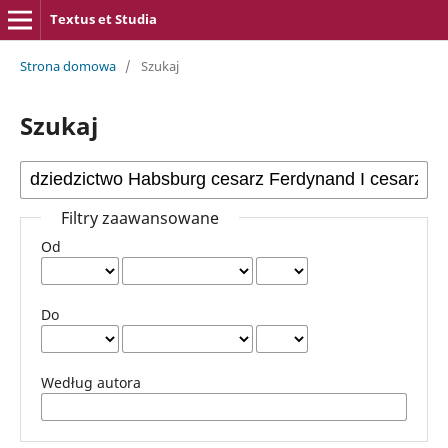
Textus et Studia
Strona domowa
/
Szukaj
Szukaj
Filtry zaawansowane
Od
Do
Według autora