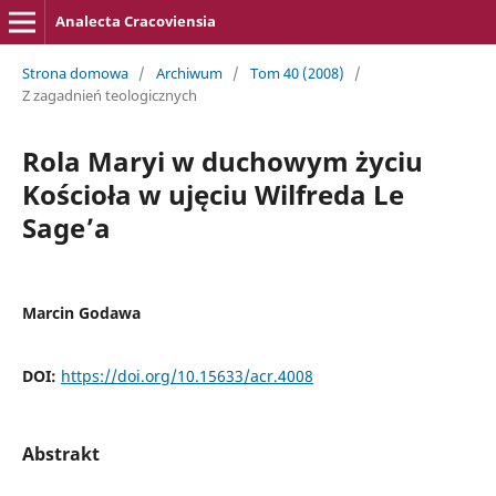
Analecta Cracoviensia
Strona domowa
/
Archiwum
/
Tom 40 (2008)
/
Z zagadnień teologicznych
Rola Maryi w duchowym życiu
Kościoła w ujęciu Wilfreda Le
Sage’a
Marcin Godawa
DOI:
https://doi.org/10.15633/acr.4008
Abstrakt