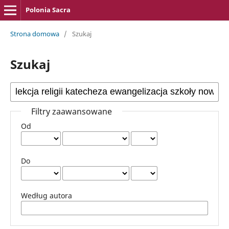
Polonia Sacra
Strona domowa
/
Szukaj
Szukaj
Filtry zaawansowane
Od
Do
Według autora