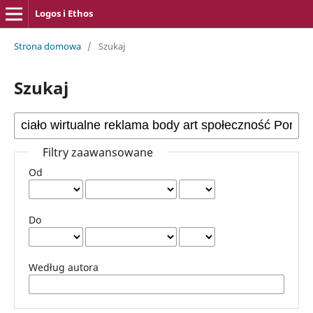
Logos i Ethos
Strona domowa
/
Szukaj
Szukaj
Filtry zaawansowane
Od
Do
Według autora