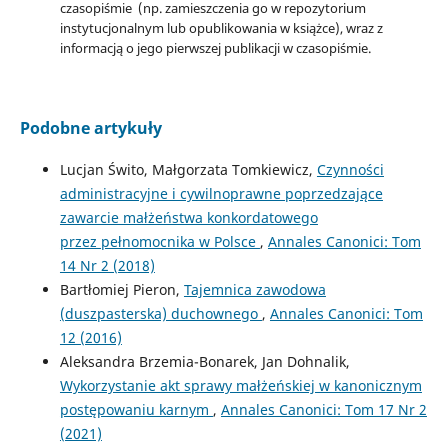
czasopiśmie (np. zamieszczenia go w repozytorium
instytucjonalnym lub opublikowania w książce), wraz z
informacją o jego pierwszej publikacji w czasopiśmie.
Podobne artykuły
Lucjan Świto, Małgorzata Tomkiewicz,
Czynności
administracyjne i cywilnoprawne poprzedzające
zawarcie małżeństwa konkordatowego
przez pełnomocnika w Polsce
,
Annales Canonici: Tom
14 Nr 2 (2018)
Bartłomiej Pieron,
Tajemnica zawodowa
(duszpasterska) duchownego
,
Annales Canonici: Tom
12 (2016)
Aleksandra Brzemia-Bonarek, Jan Dohnalik,
Wykorzystanie akt sprawy małżeńskiej w kanonicznym
postępowaniu karnym
,
Annales Canonici: Tom 17 Nr 2
(2021)