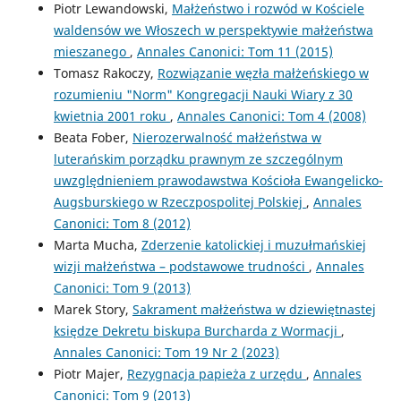
Piotr Lewandowski,
Małżeństwo i rozwód w Kościele
waldensów we Włoszech w perspektywie małżeństwa
mieszanego
,
Annales Canonici: Tom 11 (2015)
Tomasz Rakoczy,
Rozwiązanie węzła małżeńskiego w
rozumieniu "Norm" Kongregacji Nauki Wiary z 30
kwietnia 2001 roku
,
Annales Canonici: Tom 4 (2008)
Beata Fober,
Nierozerwalność małżeństwa w
luterańskim porządku prawnym ze szczególnym
uwzględnieniem prawodawstwa Kościoła Ewangelicko-
Augsburskiego w Rzeczpospolitej Polskiej
,
Annales
Canonici: Tom 8 (2012)
Marta Mucha,
Zderzenie katolickiej i muzułmańskiej
wizji małżeństwa – podstawowe trudności
,
Annales
Canonici: Tom 9 (2013)
Marek Story,
Sakrament małżeństwa w dziewiętnastej
księdze Dekretu biskupa Burcharda z Wormacji
,
Annales Canonici: Tom 19 Nr 2 (2023)
Piotr Majer,
Rezygnacja papieża z urzędu
,
Annales
Canonici: Tom 9 (2013)