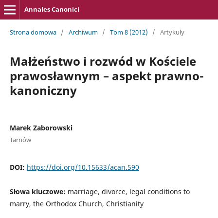
Annales Canonici
Strona domowa
/
Archiwum
/
Tom 8 (2012)
/
Artykuły
Małżeństwo i rozwód w Kościele
prawosławnym – aspekt prawno-
kanoniczny
Marek Zaborowski
Tarnów
DOI:
https://doi.org/10.15633/acan.590
Słowa kluczowe:
marriage, divorce, legal conditions to
marry, the Orthodox Church, Christianity