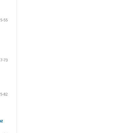
5-55
57-73
75-82
az