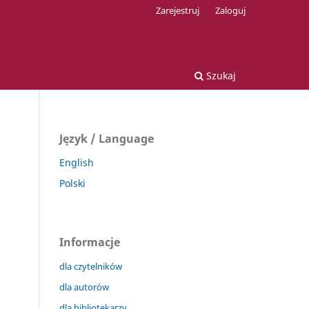
Zarejestruj
Zaloguj
Szukaj
Język / Language
English
Polski
Informacje
dla czytelników
dla autorów
dla bibliotekarzy