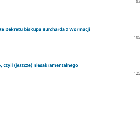
83
ze Dekretu biskupa Burcharda z Wormacji
105
 czyli (jeszcze) niesakramentalnego
125