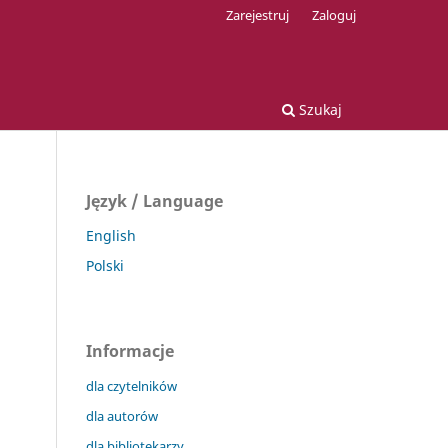
Zarejestruj
Zaloguj
Szukaj
Język / Language
English
Polski
Informacje
dla czytelników
dla autorów
dla bibliotekarzy