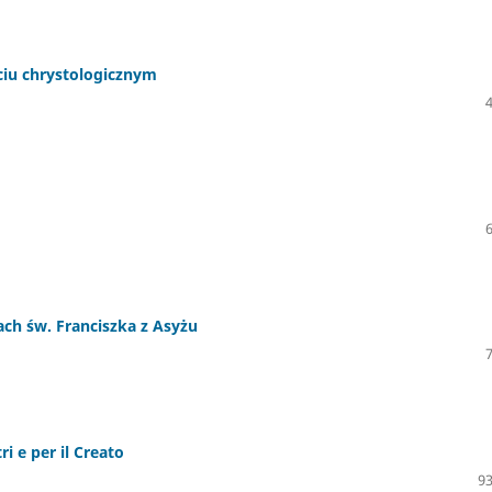
ciu chrystologicznym
ch św. Franciszka z Asyżu
i e per il Creato
93