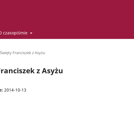
O czasopiśmie
 Święty Franciszek z Asyżu
Franciszek z Asyżu
e:
2014-10-13