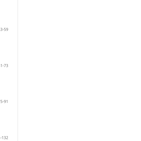
43-59
61-73
75-91
-132