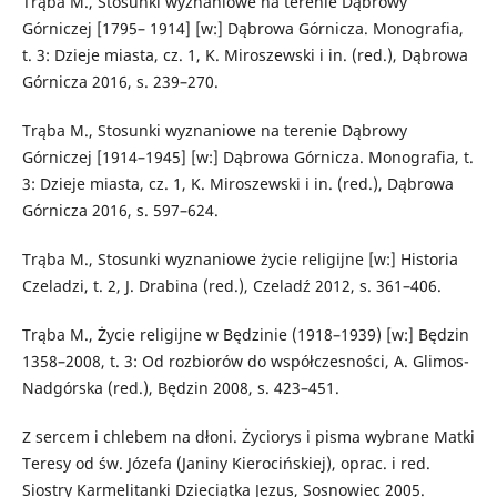
Trąba M., Stosunki wyznaniowe na terenie Dąbrowy
Górniczej [1795– 1914] [w:] Dąbrowa Górnicza. Monografia,
t. 3: Dzieje miasta, cz. 1, K. Miroszewski i in. (red.), Dąbrowa
Górnicza 2016, s. 239–270.
Trąba M., Stosunki wyznaniowe na terenie Dąbrowy
Górniczej [1914–1945] [w:] Dąbrowa Górnicza. Monografia, t.
3: Dzieje miasta, cz. 1, K. Miroszewski i in. (red.), Dąbrowa
Górnicza 2016, s. 597–624.
Trąba M., Stosunki wyznaniowe życie religijne [w:] Historia
Czeladzi, t. 2, J. Drabina (red.), Czeladź 2012, s. 361–406.
Trąba M., Życie religijne w Będzinie (1918–1939) [w:] Będzin
1358–2008, t. 3: Od rozbiorów do współczesności, A. Glimos-
Nadgórska (red.), Będzin 2008, s. 423–451.
Z sercem i chlebem na dłoni. Życiorys i pisma wybrane Matki
Teresy od św. Józefa (Janiny Kierocińskiej), oprac. i red.
Siostry Karmelitanki Dzieciątka Jezus, Sosnowiec 2005.