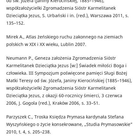
od św. Józefa (Janiny Kierocińskiej, 1885–1946),
współzałożycielki Zgromadzenia Sióstr Karmelitanek
Dzieciątka Jezus, S. Urbański i in. (red.), Warszawa 2011, s.
135–152.
Mirek A., Atlas żeńskiego ruchu zakonnego na ziemiach
polskich w XIX i XX wieku, Lublin 2007.
Neumann P., Geneza założenia Zgromadzenia Sióstr
Karmelitanek Dzieciątka Jezus [w:] Świadek miłości Boga i
człowieka. III Sympozjum poświęcone pamięci Sługi Bożej
Matki Teresy od św. Józefa, Janiny Kierocińskiej (1885–1946),
współzałożycielki Zgromadzenia Sióstr Karmelitanek
Dzieciątka Jezus, z okazji 60-rocznicy śmierci, 3 czerwca
2006, J. Gogola (red.), Kraków 2006, s. 33–51.
Parzyszek C., Troska Księdza Prymasa kardynała Stefana
Wyszyńskiego o życie konsekrowane, „Studia Prymasowskie”
2010, t. 4, s. 205–238.