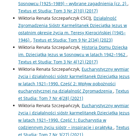
Sosnowcu (1925–1989) – wybrane zagadnienia (cz. 2)
,
Textus et Studia: Tom 3 Nr 2(10) (2017)
Wiktoria Renata Szczepańczyk CSCIJ,
Działalność
Zgromadzenia Sióstr Karmelitanek Dzieciątka Jezus w
ostatnim okresie życia m. Teresy Kierocińskiej (1945–
1946)
,
Textus et Studia: Tom 9 Nr 2(34) (2023)
Wiktoria Renata Szczepańczyk,
Historia Domu Dziecka
im. Dzieciątka Jezus w Sosnowcu w latach 1942–1962
,
Textus et Studia: Tom 3 Nr 4(12) (2017)
Wiktoria Renata Szczepańczyk,
Eucharystyczny wymiar
życia i działalności sióstr karmelitanek Dzieciątka Jezus
w latach 1921–1990. Część 2: Wpływ pobożności
eucharystycznej na działalność Zgromadzenia
,
Textus
et Studia: Tom 7 Nr 4(28) (2021)
Wiktoria Renata Szczepańczyk,
Eucharystyczny wymiar
życia i działalności sióstr karmelitanek Dzieciątka Jezus
w latach 1921–1990. Część 1: Eucharystia w
codziennym życiu sióstr – inspiracje i praktyka
,
Textus
et Studia: Tom 7 Nr 3(27) (2021)