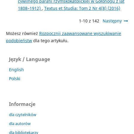
cywilnego parafii rzymskokatolickiej w Gołonogu z lat
1808–1912)
,
Textus et Studia: Tom 2 Nr 4(8) (2016)
1-10 z 142
Następny
Możesz również
Rozpocznij zaawansowane wyszukiwanie
podobieństw
dla tego artykułu.
Język / Language
English
Polski
Informacje
dla czytelników
dla autorów
dla bibliotekarzy