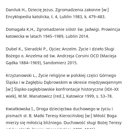
Daniluk H., Dziecię Jezus. Zgromadzenia zakonne [w:]
Encyklopedia katolicka, t. 4, Lublin 1983, k. 479–483.
Domagała K.H., Zgromadzenie sióstr św. Jadwigi. Prowincja
katowicka w latach 1945–1989, Lublin 2014.
Dubel K., Sieradzki P., Ojciec Anzelm. Życie i dzieło Sługi
Bożego o. Anzelma od św. Andrzeja Corsini OCD (Macieja
Gądka 1884–1969), Sandomierz 2015.
Krzyżanowski L., Życie religijne w polskiej części Górnego
Śląska i w Zagłębiu Dąbrowskim w okresie międzywojennym
[w:] Śląsko-zagłębiowskie konfrontacje historyczne (XIX–XX
wiek), W.M. Wanatowicz (red.), Katowice 1999, s. 53–78.
Kwiatkowska I., Droga dziecięctwa duchowego w życiu i
pismach sł. B. Matki Teresy Kierocińskiej [w:] Miłość Boga
mierzy się miłością bliźniego. Duchowość sługi Bożej Teresy