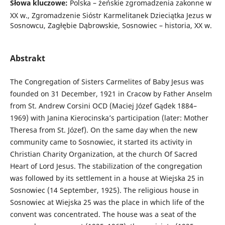
Słowa kluczowe:
Polska – żeńskie zgromadzenia zakonne w
XX w., Zgromadzenie Sióstr Karmelitanek Dzieciątka Jezus w
Sosnowcu, Zagłębie Dąbrowskie, Sosnowiec – historia, XX w.
Abstrakt
The Congregation of Sisters Carmelites of Baby Jesus was
founded on 31 December, 1921 in Cracow by Father Anselm
from St. Andrew Corsini OCD (Maciej Józef Gądek 1884–
1969) with Janina Kierocinska’s participation (later: Mother
Theresa from St. Józef). On the same day when the new
community came to Sosnowiec, it started its activity in
Christian Charity Organization, at the church Of Sacred
Heart of Lord Jesus. The stabilization of the congregation
was followed by its settlement in a house at Wiejska 25 in
Sosnowiec (14 September, 1925). The religious house in
Sosnowiec at Wiejska 25 was the place in which life of the
convent was concentrated. The house was a seat of the