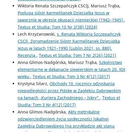
Wiktoria Renata Szczepańczyk CSCIJ, Mariusz Trąba,
Posługa sióstr karmelitanek Dzieciątka Jezus w
Jaworznie w okresie okupacji niemieckiej (1942–1945)
,
Textus et Studia: Tom 10 Nr 2(38) (2024)
Lech Krzyżanowski,
s. Renata Wiktoria Szczepańczyk
CSCIJ, Zgromadzenie Sióstr Karmelitanek Dzieciątka
Jezus w latach 1921–1990 (Lublin 2021, ss. 880).
Recenzja
,
Textus et Studia: Tom 7 Nr 2(26) (2021)
Anna Glimos-Nadgórska, Mariusz Trąba,
Szkolnictwo
elementarne w dekanacie siewierskim w latach 20. XIX
wieku
,
Textus et Studia: Tom 3 Nr 4(12) (2017)
Krystyna Sitarz,
Obchody 10. rocznicy odzyskania
niepodległości przez Polskę w Zagłębiu Dąbrowskim
na łamach „Kuriera Zachodniego – Iskry”
,
Textus et
Studia: Tom 3 Nr 4(12) (2017)
Anna Glimos-Nadgórska,
Akty metrykalne
odzwierciedleniem życia społeczności lokalnej
Zagłębia Dąbrowskiego (na przykładzie akt stanu