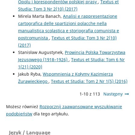
Opolu i korespondentów polskiej prasy
,
Textus et
Studia: Tom 3 Nr 2(10) (2017)
Mirela Marta Banach,
Analisi e rappresentazione
cartografica delle spartizioni polacche nella
manualistica scolastica e storiografia comunista e
postcomunista
,
Textus et Studia: Tom 3 Nr 2(10)
(2017)
Stanisław Augustynek,
Prowincja Polska Towarzystwa
Jezusowego (1918–1926)
,
Textus et Studia: Tom 6 Nr
1(21) (2020)
Jakub Ryba,
Wspomnienia z Kołymy Kazimierza
Żurawieckiego
,
Textus et Studia: Tom 2 Nr 1(5) (2016)
1-10 z 113
Następny
Możesz również
Rozpocznij zaawansowane wyszukiwanie
podobieństw
dla tego artykułu.
Język / Language