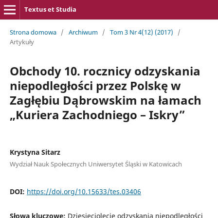
Textus et Studia
Strona domowa
/
Archiwum
/
Tom 3 Nr 4(12) (2017)
/
Artykuły
Obchody 10. rocznicy odzyskania
niepodległości przez Polskę w
Zagłębiu Dąbrowskim na łamach
„Kuriera Zachodniego – Iskry”
Krystyna Sitarz
Wydział Nauk Społecznych Uniwersytet Śląski w Katowicach
DOI:
https://doi.org/10.15633/tes.03406
Słowa kluczowe:
Dziesięciolecie odzyskania niepodległości