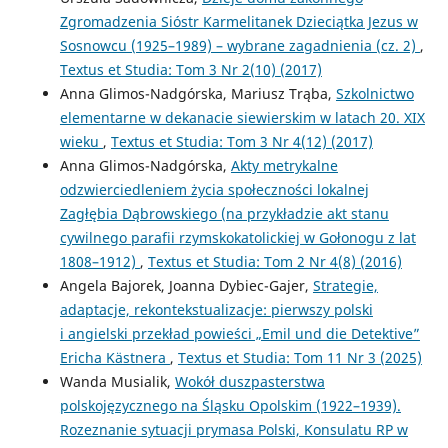
Zgromadzenia Sióstr Karmelitanek Dzieciątka Jezus w
Sosnowcu (1925–1989) – wybrane zagadnienia (cz. 2)
,
Textus et Studia: Tom 3 Nr 2(10) (2017)
Anna Glimos-Nadgórska, Mariusz Trąba,
Szkolnictwo
elementarne w dekanacie siewierskim w latach 20. XIX
wieku
,
Textus et Studia: Tom 3 Nr 4(12) (2017)
Anna Glimos-Nadgórska,
Akty metrykalne
odzwierciedleniem życia społeczności lokalnej
Zagłębia Dąbrowskiego (na przykładzie akt stanu
cywilnego parafii rzymskokatolickiej w Gołonogu z lat
1808–1912)
,
Textus et Studia: Tom 2 Nr 4(8) (2016)
Angela Bajorek, Joanna Dybiec-Gajer,
Strategie,
adaptacje, rekontekstualizacje: pierwszy polski
i angielski przekład powieści „Emil und die De­tektive”
Ericha Kästnera
,
Textus et Studia: Tom 11 Nr 3 (2025)
Wanda Musialik,
Wokół duszpasterstwa
polskojęzycznego na Śląsku Opolskim (1922–1939).
Rozeznanie sytuacji prymasa Polski, Konsulatu RP w