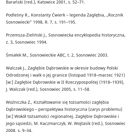
Barański (red.), Katowice 2001, s. 52–71.
Podleśny R., Konstanty Ćwierk – legenda Zagłębia, „Rocznik
Sosnowiecki” 1998, R. 7, s. 191–195.
Przemsza-Zieliński J., Sosnowiecka encyklopedia historyczna,
z. 3, Sosnowiec 1994.
Śmiałek M., Sosnowieckie ABC, t. 2, Sosnowiec 2003.
Walczak J., Zagłębie Dąbrowskie w okresie budowy Polski
Odrodzonej i walk o jej granice (listopad 1918–marzec 1921)
[w:] Zagłębie Dąbrowskie w II Rzeczypospolitej (1918–1939),
J. Walczak (red.), Sosnowiec 2005, s. 11–58.
Woźniczka Z., Kształtowanie się tożsamości zagłębia
Dąbrowskiego – perspektywa historyczna (zarys problemu)
[w:] Wokół tożsamości regionalnej. Zagłębie Dąbrowskie i
jego sąsiedzi, M. Kaczmarczyk, W. Wojtasik (red.), Sosnowiec
2008, s. 9–34.