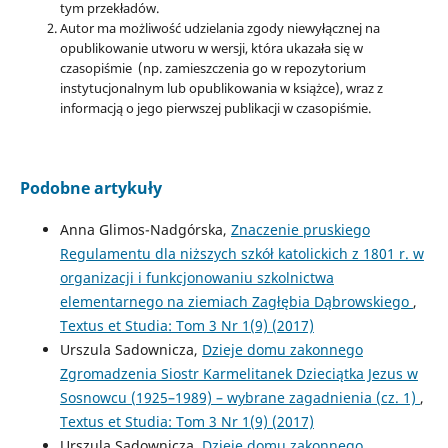
tym przekładów.
Autor ma możliwość udzielania zgody niewyłącznej na
opublikowanie utworu w wersji, która ukazała się w
czasopiśmie (np. zamieszczenia go w repozytorium
instytucjonalnym lub opublikowania w książce), wraz z
informacją o jego pierwszej publikacji w czasopiśmie.
Podobne artykuły
Anna Glimos-Nadgórska,
Znaczenie pruskiego
Regulamentu dla niższych szkół katolickich z 1801 r. w
organizacji i funkcjonowaniu szkolnictwa
elementarnego na ziemiach Zagłębia Dąbrowskiego
,
Textus et Studia: Tom 3 Nr 1(9) (2017)
Urszula Sadownicza,
Dzieje domu zakonnego
Zgromadzenia Siostr Karmelitanek Dzieciątka Jezus w
Sosnowcu (1925–1989) – wybrane zagadnienia (cz. 1)
,
Textus et Studia: Tom 3 Nr 1(9) (2017)
Urszula Sadownicza,
Dzieje domu zakonnego