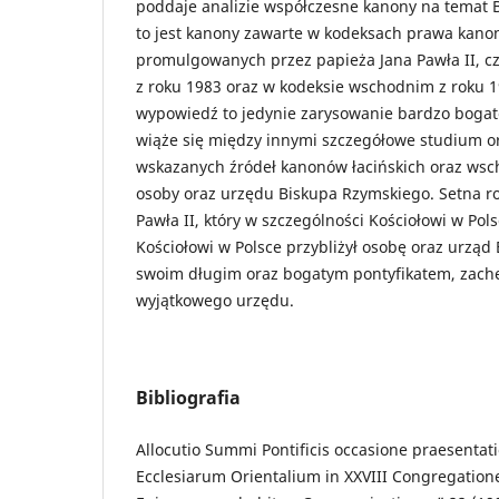
poddaje analizie współczesne kanony na temat 
to jest kanony zawarte w kodeksach prawa kano
promulgowanych przez papieża Jana Pawła II, cz
z roku 1983 oraz w kodeksie wschodnim z roku 
wypowiedź to jedynie zarysowanie bardzo bogate
wiąże się między innymi szczegółowe studium or
wskazanych źródeł kanonów łacińskich oraz wsc
osoby oraz urzędu Biskupa Rzymskiego. Setna ro
Pawła II, który w szczególności Kościołowi w Pols
Kościołowi w Polsce przybliżył osobę oraz urzą
swoim długim oraz bogatym pontyfikatem, zachęc
wyjątkowego urzędu.
Bibliografia
Allocutio Summi Pontificis occasione praesenta
Ecclesiarum Orientalium in XXVIII Congregation