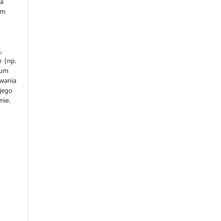
na
ym
a
,
e (np.
ium
owania
 jego
mie.