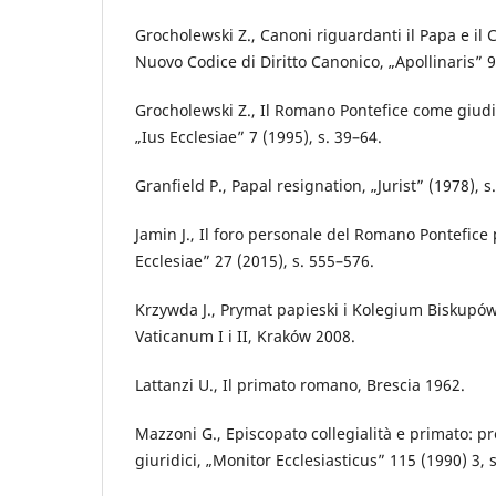
Grocholewski Z., Canoni riguardanti il Papa e il
Nuovo Codice di Diritto Canonico, „Apollinaris” 9
Grocholewski Z., Il Romano Pontefice come giud
„Ius Ecclesiae” 7 (1995), s. 39–64.
Granfield P., Papal resignation, „Jurist” (1978), s
Jamin J., Il foro personale del Romano Pontefice p
Ecclesiae” 27 (2015), s. 555–576.
Krzywda J., Prymat papieski i Kolegium Biskupów
Vaticanum I i II, Kraków 2008.
Lattanzi U., Il primato romano, Brescia 1962.
Mazzoni G., Episcopato collegialità e primato: pr
giuridici, „Monitor Ecclesiasticus” 115 (1990) 3, 