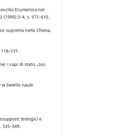
 Concilio Ecumenico nel
3 (1999) 3–4, s. 571–610.
ice supremo nella Chiesa,
. 118–131.
er i capi di stato, „Ius
 w świetle nauki
esupposti teologici e
s. 535–549.