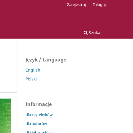
Zarejestruj
Zaloguj
Szukaj
Język / Language
English
Polski
Informacje
dla czytelników
dla autorów
dla bibliotekarzy