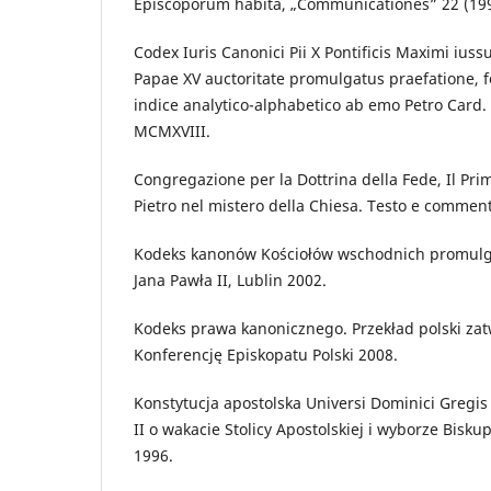
Episcoporum habita, „Communicationes” 22 (1990
Codex Iuris Canonici Pii X Pontificis Maximi iuss
Papae XV auctoritate promulgatus praefatione, 
indice analytico-alphabetico ab emo Petro Card
MCMXVIII.
Congregazione per la Dottrina della Fede, Il Pri
Pietro nel mistero della Chiesa. Testo e commenti
Kodeks kanonów Kościołów wschodnich promulg
Jana Pawła II, Lublin 2002.
Kodeks prawa kanonicznego. Przekład polski za
Konferencję Episkopatu Polski 2008.
Konstytucja apostolska Universi Dominici Gregis
II o wakacie Stolicy Apostolskiej i wyborze Bis
1996.