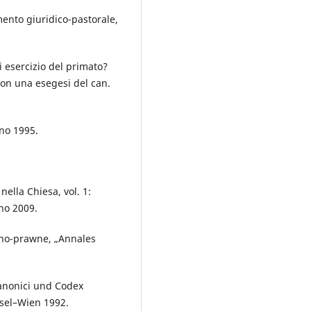
mento giuridico-pastorale,
i esercizio del primato?
con una esegesi del can.
ano 1995.
nella Chiesa, vol. 1:
ano 2009.
zno-prawne, „Annales
anonici und Codex
sel–Wien 1992.