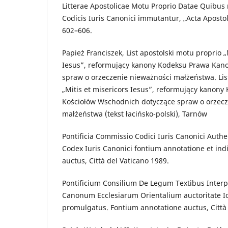
Litterae Apostolicae Motu Proprio Datae Quibu
Codicis Iuris Canonici immutantur, „Acta Apostol
602–606.
Papież Franciszek, List apostolski motu proprio
Iesus”, reformujący kanony Kodeksu Prawa Kan
spraw o orzeczenie nieważności małżeństwa. Lis
„Mitis et misericors Iesus”, reformujący kanon
Kościołów Wschodnich dotyczące spraw o orzecz
małżeństwa (tekst łacińsko-polski), Tarnów
Pontificia Commissio Codici Iuris Canonici Authe
Codex Iuris Canonici fontium annotatione et ind
auctus, Città del Vaticano 1989.
Pontificium Consilium De Legum Textibus Interp
Canonum Ecclesiarum Orientalium auctoritate Ioa
promulgatus. Fontium annotatione auctus, Città 