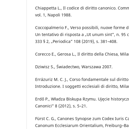
Chiappetta L., Il codice di diritto canonico. Com
vol. 1, Napoli 1988.
Coccopalmerio F., Verso possibili, nuove forme d
Un tentativo di risposta a „Ut unum sint”, n. 95 
333 § 2, „Periodica” 108 (2019), s. 381–408.
Corecco E., Gerosa L., Il diritto della Chiesa, Mil
Dziwisz S., Świadectwo, Warszawa 2007.
Errázuriz M. C. J., Corso fondamentale sul diritto 
Introduzione. I soggetti ecclesiali di diritto, Mil
Erdő P., Władza Biskupa Rzymu. Ujęcie historyc
Canonici” 8 (2012), s. 5–21.
Fürst C. G., Canones Synopse zum Codex Iuris C
Canonum Ecclesiarum Orientalium, Freiburg–Ba