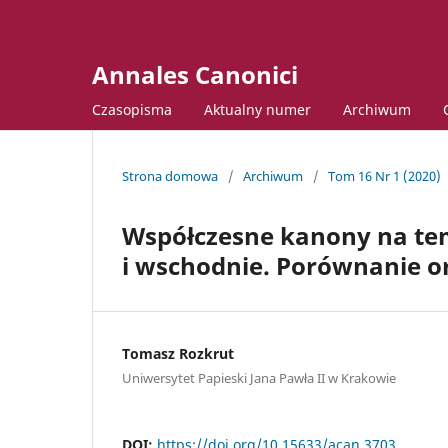
Annales Canonici
Czasopisma
Aktualny numer
Archiwum
Strona domowa
/
Archiwum
/
Tom 16 Nr 1 (2020)
Współczesne kanony na tem
i wschodnie. Porównanie or
Tomasz Rozkrut
Uniwersytet Papieski Jana Pawła II w Krakowie
DOI:
https://doi.org/10.15633/acan.3703