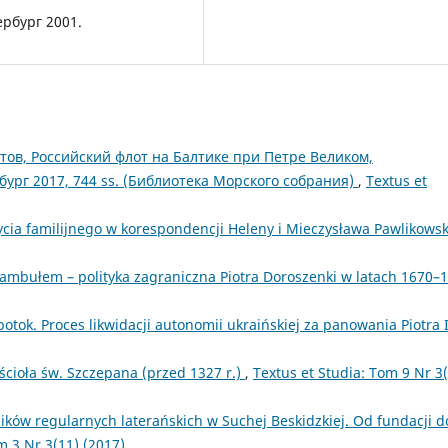
ербург 2001.
ов, Российский флот на Балтике при Петре Великом,
ург 2017, 744 ss. (Библиотека Морского собрания)
,
Textus et
ycia familijnego w korespondencji Heleny i Mieczysława Pawlikows
mbułem – polityka zagraniczna Piotra Doroszenki w latach 1670–
otok. Proces likwidacji autonomii ukraińskiej za panowania Piotra 
ścioła św. Szczepana (przed 1327 r.)
,
Textus et Studia: Tom 9 Nr 3
ików regularnych laterańskich w Suchej Beskidzkiej. Od fundacji d
m 3 Nr 3(11) (2017)