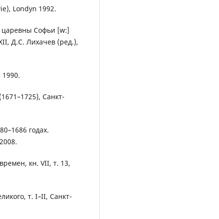
ie), Londyn 1992.
 царевны Софьи [w:]
I, Д.С. Лихачев (ред.),
 1990.
(1671–1725), Санкт-
80–1686 годах.
2008.
емен, кн. VII, т. 13,
кого, т. I–II, Санкт-