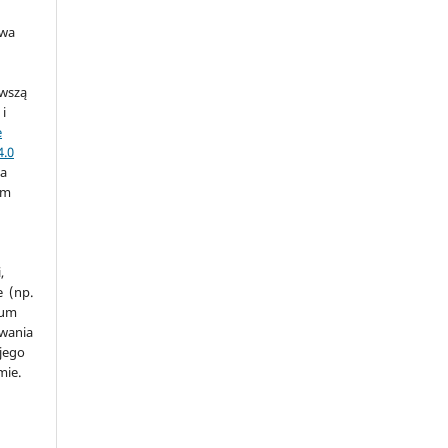
awa
rwszą
 i
e
4.0
na
ym
a
,
e (np.
ium
owania
 jego
mie.