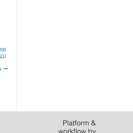
znej
23)
y