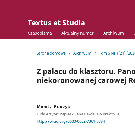
Textus et Studia
Czasopisma
Aktualny numer
Archiwum
Strona domowa
/
Archiwum
/
Tom 6 Nr 1(21) (202
Z pałacu do klasztoru. Pano
niekoronowanej carowej Ro
Monika Graczyk
Uniwersytet Papieski Jana Pawła II w Krakowie
http://orcid.org/0000-0002-7361-8894