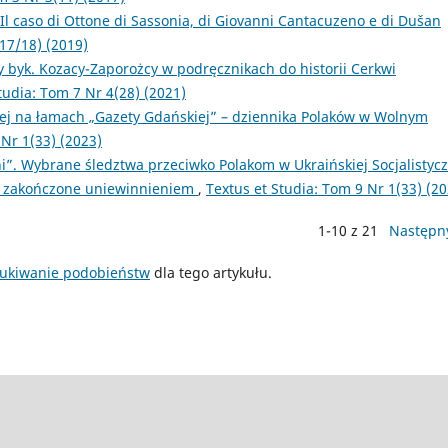
l caso di Ottone di Sassonia, di Giovanni Cantacuzeno e di Dušan
17/18) (2019)
ny byk. Kozacy-Zaporożcy w podręcznikach do historii Cerkwi
tudia: Tom 7 Nr 4(28) (2021)
ej na łamach „Gazety Gdańskiej” – dziennika Polaków w Wolnym
 Nr 1(33) (2023)
ni”. Wybrane śledztwa przeciwko Polakom w Ukraińskiej Socjalistyc
8, zakończone uniewinnieniem
,
Textus et Studia: Tom 9 Nr 1(33) (20
1-10 z 21
Następn
ukiwanie podobieństw
dla tego artykułu.