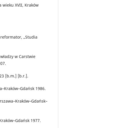
a wieku XVII, Kraków
 reformator, „Studia
o władzy w Carstwie
07.
 [b.m.] [b.r.].
wa–Kraków–Gdańsk 1986.
–Warszawa–Kraków–Gdańsk–
a–Kraków–Gdańsk 1977.