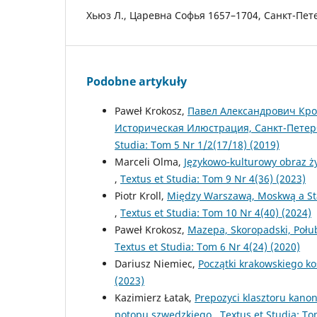
Хьюз Л., Царевна Софья 1657–1704, Санкт-Пет
Podobne artykuły
Paweł Krokosz,
Павел Александрович Крот
Историческая Илюстрация, Санкт-Петерб
Studia: Tom 5 Nr 1/2(17/18) (2019)
Marceli Olma,
Językowo-kulturowy obraz ż
,
Textus et Studia: Tom 9 Nr 4(36) (2023)
Piotr Kroll,
Między Warszawą, Moskwą a Sta
,
Textus et Studia: Tom 10 Nr 4(40) (2024)
Paweł Krokosz,
Mazepa, Skoropadski, Połub
Textus et Studia: Tom 6 Nr 4(24) (2020)
Dariusz Niemiec,
Początki krakowskiego ko
(2023)
Kazimierz Łatak,
Prepozyci klasztoru kanon
potopu szwedzkiego
,
Textus et Studia: To