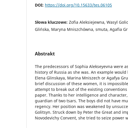
DOI:
https://doi.org/10.15633/tes.06105
Słowa kluczowe:
Zofia Aleksiejewna, Wasyl Goli
Glińska, Maryna Mniszchówna, smuta, Agafia Grus
Abstrakt
The predecessors of Sophia Alekseyevna were a
history of Russia as she was. An example would 
Elena Glinskaya, Marina Mniszech or Agafya Gru
brief discussion of these women, it is impossibl
attempt to break out of the existing conventions 
paper. Thanks to her intelligence and characte
guardian of two tsars. The boys did not have mu
regency. Her position was weakened by unsuccess
Golitsyn. Struck down by Peter the Great and im
Novodevichy Convent, she tried to seize power w