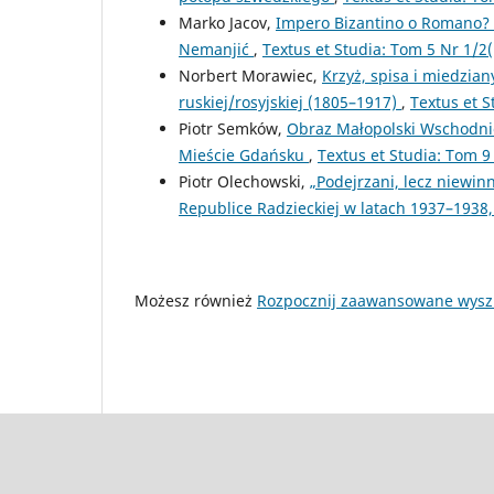
Marko Jacov,
Impero Bizantino o Romano? I
Nemanjić
,
Textus et Studia: Tom 5 Nr 1/2(
Norbert Morawiec,
Krzyż, spisa i miedzia
ruskiej/rosyjskiej (1805–1917)
,
Textus et S
Piotr Semków,
Obraz Małopolski Wschodni
Mieście Gdańsku
,
Textus et Studia: Tom 9
Piotr Olechowski,
„Podejrzani, lecz niewin
Republice Radzieckiej w latach 1937–193
Możesz również
Rozpocznij zaawansowane wysz