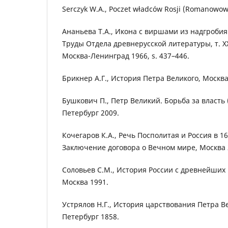
Serczyk W.A., Poczet władców Rosji (Romanowow
Ананьева Т.А., Икона с виршами из надгробия
Труды Отдела древнерусской литературы, т. XXI
Москва-Ленинград 1966, s. 437–446.
Брикнер А.Г., История Петра Великого, Москва
Бушкович П., Петр Великий. Борьба за власть 
Петербург 2009.
Кочегаров К.А., Речь Посполитая и Россия в 16
Заключение договора о Вечном мире, Москва 
Соловьев С.М., История России с древнейших вр
Москва 1991.
Устрялов Н.Г., История царствования Петра Вели
Петербург 1858.