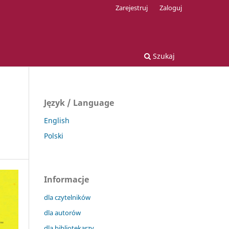
Zarejestruj
Zaloguj
Szukaj
Język / Language
English
Polski
Informacje
dla czytelników
dla autorów
dla bibliotekarzy