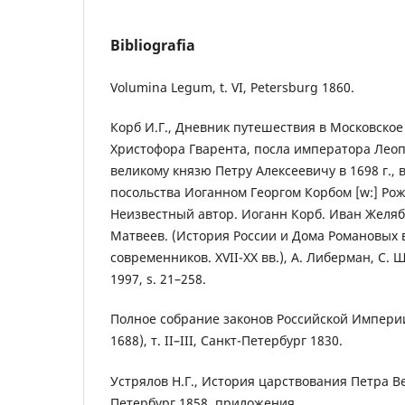
Bibliografia
Volumina Legum, t. VI, Petersburg 1860.
Корб И.Г., Дневник путешествия в Московское
Христофора Гварента, посла императора Леоп
великому князю Петру Алексеевичу в 1698 г.,
посольства Иоганном Георгом Корбом [w:] Ро
Неизвестный автор. Иоганн Корб. Иван Желя
Матвеев. (История России и Дома Романовых 
современников. XVII-XX вв.), А. Либерман, С. 
1997, s. 21–258.
Полное собрание законов Российской Империи 
1688), т. II–III, Санкт-Петербург 1830.
Устрялов Н.Г., История царствования Петра Вел
Петербург 1858, приложения.