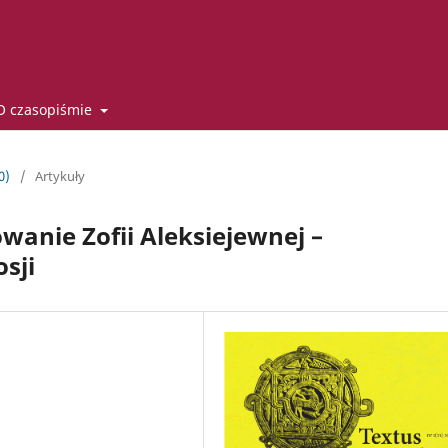
O czasopiśmie
0)
/
Artykuły
wanie Zofii Aleksiejewnej –
sji