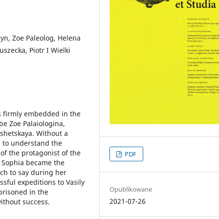
cyn, Zoe Paleolog, Helena
zecka, Piotr I Wielki
s firmly embedded in the
be Zoe Palaiologina,
shetskaya. Without a
e to understand the
of the protagonist of the
PDF
r, Sophia became the
ch to say during her
ful expeditions to Vasily
Opublikowane
prisoned in the
2021-07-26
ithout success.