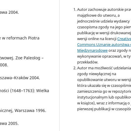
Autor zachowuje autorskie pr
zawa 2004.
majątkowe do utworu, a
jednocześnie udziela wydawcy
czasopisma zgody na jego pie
publikację w wersji drukowanej
ie w reformach Piotra
wersji online na licencji
Creativ
Commons Uznanie autorstwa 
Międzynarodowe
oraz zgody 
wykonywanie opracowań, w t
twowej. Zoe Paleolog –
przekładów.
008.
Autor ma możliwość udzielani
zgody niewyłącznej na
rszawa–Kraków 2004.
opublikowanie utworu w wersji
która ukazała się w czasopiśmi
lności (1648–1763): Wielka
zamieszczenia go w repozytor
instytucjonalnym lub opublik
w książce), wraz z informacją o
pierwszej publikacji w czasopiś
tnicznej, Warszawa 1996.
zawa 2005.