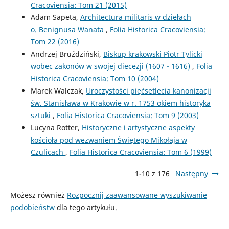
Cracoviensia: Tom 21 (2015)
Adam Sapeta,
Architectura militaris w dziełach
o. Benignusa Wanata
,
Folia Historica Cracoviensia:
Tom 22 (2016)
Andrzej Bruździński,
Biskup krakowski Piotr Tylicki
wobec zakonów w swojej diecezji (1607 - 1616)
,
Folia
Historica Cracoviensia: Tom 10 (2004)
Marek Walczak,
Uroczystości pięćsetlecia kanonizacji
św. Stanisława w Krakowie w r. 1753 okiem historyka
sztuki
,
Folia Historica Cracoviensia: Tom 9 (2003)
Lucyna Rotter,
Historyczne i artystyczne aspekty
kościoła pod wezwaniem Świętego Mikołaja w
Czulicach
,
Folia Historica Cracoviensia: Tom 6 (1999)
1-10 z 176
Następny
Możesz również
Rozpocznij zaawansowane wyszukiwanie
podobieństw
dla tego artykułu.