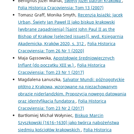
Benignus Józef Wanat,
Święty Józef patron Krakowa
,
Folia Historica Cracoviensia: Tom 13 (2007)
Tomasz Graff, Monika Smyth,
Recenzja książki: Jacek
Urban, Święty Jan Paweł II jako biskup krakowski
(wybrane zagadnienia) [Saint John Paul II as the
Bishop of Krakow (selected issues)], wyd. Księgarnia
Akademicka, Kraków 2020, s. 312
,
Folia Historica
Cracoviensia: Tom 26 Nr 1 (2020)
Maja Gąssowska,
Apostołowie średniowiecznych
Inflant (do początku XIII w.)
,
Folia Historica
Cracoviensia: Tom 23 Nr 1 (2017)
Magdalena Łanuszka,
Salvator Mundi: późnogotyckie
płótno z Krakowa, wzorowane na niezachowanym
obrazie niderlandzkim. Propozycja nowego datowania
oraz identyfikacja fundatora
,
Folia Historica
Cracoviensia: Tom 23 Nr 2 (2017)
Bartłomiej Michał Wołyniec,
Biskup Marcin
Szyszkowski (1616–1630) jako twórca nabożeństwa
siedmiu kościołów krakowskich
,
Folia Historica