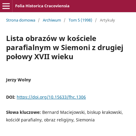
Folia Historica Cracoviensia
Strona domowa
/
Archiwum
/
Tom 5 (1998)
/
Artykuły
Lista obrazów w kościele
parafialnym w Siemoni z drugiej
połowy XVII wieku
Jerzy Wolny
DOI:
https://doi.org/10.15633/fhc.1306
Słowa kluczowe:
Bernard Maciejowski, biskup krakowski,
kościół parafialny, obraz religijny, Siemonia