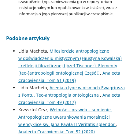
czasopiśmie (np. zamieszczenia go w repozytorium
instytucjonalnym lub opublikowania w książce), wraz z
informacją o jego pierwszej publikacji w czasopiśmie.
Podobne artykuły
Lidia Macheta,
Miłosierdzie antropologiczne
w doświadczeniu mistycznym (Faustyna Kowalska)
i refleksji filozoficznej (Józef Tischner). Elementy
(teo-)antropologii ontologicznej Część I
,
Analecta
Cracoviensia: Tom 51 (2019)
Lidia Macheta,
Acedia a lype w pismach Ewagriusza
z Pontu. Teo-antropologia ontologiczna
,
Analecta
Cracoviensia: Tom 49 (2017)
Krzysztof Gryz,
Wolność – prawda – sumienie.
Antropologiczne uwarunkowania moralności
w encyklice św. Jana Pawła II Veritatis splendor
,
Analecta Cracoviensia: Tom 52 (2020)