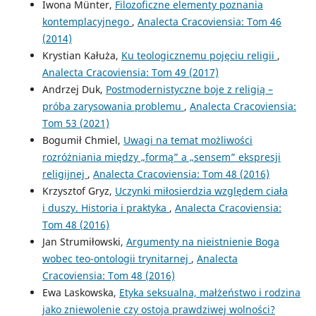
Iwona Münter,
Filozoficzne elementy poznania
kontemplacyjnego
,
Analecta Cracoviensia: Tom 46
(2014)
Krystian Kałuża,
Ku teologicznemu pojęciu religii
,
Analecta Cracoviensia: Tom 49 (2017)
Andrzej Duk,
Postmodernistyczne boje z religią –
próba zarysowania problemu
,
Analecta Cracoviensia:
Tom 53 (2021)
Bogumił Chmiel,
Uwagi na temat możliwości
rozróżniania między „formą” a „sensem” ekspresji
religijnej
,
Analecta Cracoviensia: Tom 48 (2016)
Krzysztof Gryz,
Uczynki miłosierdzia względem ciała
i duszy. Historia i praktyka
,
Analecta Cracoviensia:
Tom 48 (2016)
Jan Strumiłowski,
Argumenty na nieistnienie Boga
wobec teo-ontologii trynitarnej
,
Analecta
Cracoviensia: Tom 48 (2016)
Ewa Laskowska,
Etyka seksualna, małżeństwo i rodzina
jako zniewolenie czy ostoja prawdziwej wolności?