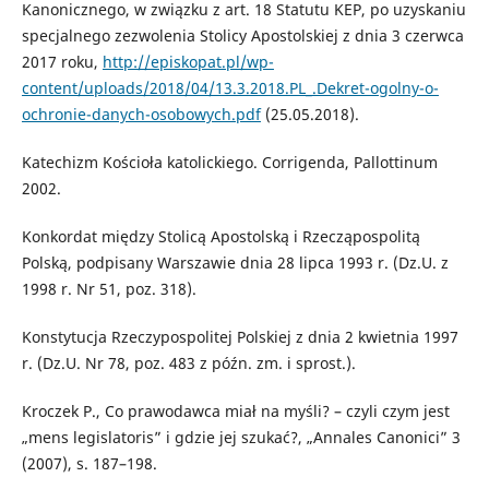
Kanonicznego, w związku z art. 18 Statutu KEP, po uzyskaniu
specjalnego zezwolenia Stolicy Apostolskiej z dnia 3 czerwca
2017 roku,
http://episkopat.pl/wp-
content/uploads/2018/04/13.3.2018.PL_.Dekret-ogolny-o-
ochronie-danych-osobowych.pdf
(25.05.2018).
Katechizm Kościoła katolickiego. Corrigenda, Pallottinum
2002.
Konkordat między Stolicą Apostolską i Rzecząpospolitą
Polską, podpisany Warszawie dnia 28 lipca 1993 r. (Dz.U. z
1998 r. Nr 51, poz. 318).
Konstytucja Rzeczypospolitej Polskiej z dnia 2 kwietnia 1997
r. (Dz.U. Nr 78, poz. 483 z późn. zm. i sprost.).
Kroczek P., Co prawodawca miał na myśli? – czyli czym jest
„mens legislatoris” i gdzie jej szukać?, „Annales Canonici” 3
(2007), s. 187–198.