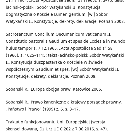
21.11.1964, „Acta Apostolicae Sedis” 57 (1965), s. 5–75; tekst
łacińsko-polski: Sobór Watykański II, Konstytucja
dogmatyczna o Kościele Lumen gentium, [w:] Sobór
Watykański II, Konstytucje, dekrety, deklaracje, Poznań 2008.
Sacrosanctum Concilium Oecumenicum Vaticanum II,
Constitutio pastoralis Gaudium et spes de Ecclesia in mundo
huius temporis, 7.12.1965, „Acta Apostolicae Sedis” 58
(1966), s. 1025–1115; tekst łacińsko-polski: Sobór Watykański
II, Konsytucja duszpasterska o Kościele w świecie
współczesnym Gaudium et spes, [w:] Sobór Watykański II,
Konstytucje, dekrety, deklaracje, Poznań 2008.
Sobański R., Europa obojga praw, Katowice 2006.
Sobański R., Prawo kanoniczne a krajowy porządek prawny,
„Państwo i Prawo” (1999) z. 6, s. 3–17.
Traktat o funkcjonowaniu Unii Europejskiej (wersja
skonsolidowana, Dz.Urz.UE C 202 z 7.06.2016, s. 47).