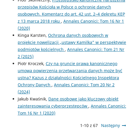
przepisów Kościoła w Polsce o ochronie danych
osobowych. Komentarz do art. 42 ust. 2–4 dekretu KEP
z 13 marca 2018 roku
,
Annales Canonici: Tom 16 Nr 1
(2020)
Kinga Karsten,
Ochrona danych osobowych w
projekcie nowelizacji „ustawy Kamilka” w perspektywie
podmiotów kościelnych
,
Annales Canonici: Tom 21 Nr
2 (2025)
Piotr Kroczek,
Czy na gruncie prawa kanonicznego
umowa powierzenia przetwarzania danych może być
ustna? Kazus z działalności Kościelnego Inspektora
Ochrony Danych
,
Annales Canonici: Tom 20 Nr 2
(2024)
Jakub Kwaśnik,
Dane osobowe jako kluczowy obiekt
zainteresowania cyberprzestępców
,
Annales Canonici:
Tom 16 Nr 1 (2020)
1-10 z 67
Następny