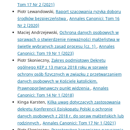
Tom 17 Nr 2 (2021)
Piotr Lewandowski,
Raport szacowania ryzyka doboru
środków bezpieczeństwa
,
Annales Canonici: Tom 16
Nr 2 (2020)
Maciej Andrzejewski,
Ochrona danych osobowych w
sprawach o stwierdzenie nieważności małżeństwa w
świetle wybranych zasad procesu (cz. 1)
,
Annales
Canonici: Tom 19 Nr 1 (2023)
Piotr Skonieczny,
Zakres podmiotowy Dekretu
ogólnego KEP z 13 marca 2018 roku w sprawie
ochrony osób fizycznych w związku z przetwarzaniem
danych osobowych w Kościele katolickim.
Prawnoporównawczy punkt widzenia
,
Annales
Canonici: Tom 14 Nr 1 (2018)
Kinga Karsten,
Kilka uwag dotyczących zastosowania
dekretu Konferencji Episkopatu Polski o ochronie
danych osobowych z 2018 r. do spraw małżeńskich lub
rodzinnych
,
Annales Canonici: Tom 17 Nr 1 (2021)
Piotr Skonieczny,
Przestępstwo kanoniczne naruszenia