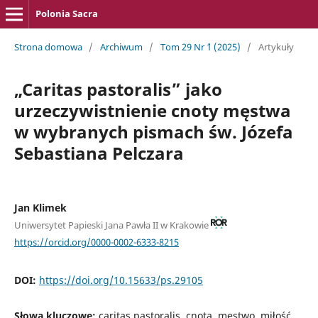
Polonia Sacra
Strona domowa
/
Archiwum
/
Tom 29 Nr `1 (2025)
/
Artykuły
„Caritas pastoralis” jako
urzeczywistnienie cnoty męstwa
w wybranych pismach św. Józefa
Sebastiana Pelczara
Jan Klimek
Uniwersytet Papieski Jana Pawła II w Krakowie
https://orcid.org/0000-0002-6333-8215
DOI:
https://doi.org/10.15633/ps.29105
Słowa kluczowe:
caritas pastoralis, cnota, męstwo, miłość