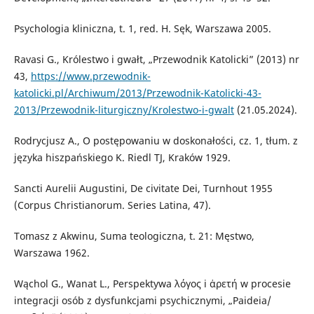
Psychologia kliniczna, t. 1, red. H. Sęk, Warszawa 2005.
Ravasi G., Królestwo i gwałt, „Przewodnik Katolicki” (2013) nr
43,
https://www.przewodnik-
katolicki.pl/Archiwum/2013/Przewodnik-Katolicki-43-
2013/Przewodnik-liturgiczny/Krolestwo-i-gwalt
(21.05.2024).
Rodrycjusz A., O postępowaniu w doskonałości, cz. 1, tłum. z
języka hiszpańskiego K. Riedl TJ, Kraków 1929.
Sancti Aurelii Augustini, De civitate Dei, Turnhout 1955
(Corpus Christianorum. Series Latina, 47).
Tomasz z Akwinu, Suma teologiczna, t. 21: Męstwo,
Warszawa 1962.
Wąchol G., Wanat L., Perspektywa λόγος i ἀρετή w procesie
integracji osób z dysfunkcjami psychicznymi, „Paideia/