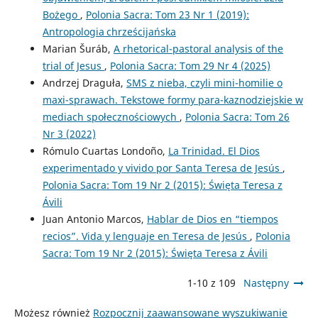
Bożego
,
Polonia Sacra: Tom 23 Nr 1 (2019):
Antropologia chrześcijańska
Marian Šuráb,
A rhetorical-pastoral analysis of the
trial of Jesus
,
Polonia Sacra: Tom 29 Nr 4 (2025)
Andrzej Draguła,
SMS z nieba, czyli mini-homilie o
maxi-sprawach. Tekstowe formy para-kaznodziejskie w
mediach społecznościowych
,
Polonia Sacra: Tom 26
Nr 3 (2022)
Rómulo Cuartas Londoño,
La Trinidad. El Dios
experimentado y vivido por Santa Teresa de Jesús
,
Polonia Sacra: Tom 19 Nr 2 (2015): Święta Teresa z
Ávili
Juan Antonio Marcos,
Hablar de Dios en “tiempos
recios”. Vida y lenguaje en Teresa de Jesús
,
Polonia
Sacra: Tom 19 Nr 2 (2015): Święta Teresa z Ávili
1-10 z 109
Następny
Możesz również
Rozpocznij zaawansowane wyszukiwanie