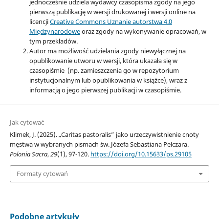
jednocześnie udziela wydawcy czasopisma zgody na jego
pierwszą publikację w wersji drukowanej i wersji online na
licencji
Creative Commons Uznanie autorstwa 4.0
Międzynarodowe
oraz zgody na wykonywanie opracowań, w
tym przekładów.
Autor ma możliwość udzielania zgody niewyłącznej na
opublikowanie utworu w wersji, która ukazała się w
czasopiśmie (np. zamieszczenia go w repozytorium
instytucjonalnym lub opublikowania w książce), wraz z
informacją o jego pierwszej publikacji w czasopiśmie.
Jak cytować
Klimek, J. (2025). „Caritas pastoralis” jako urzeczywistnienie cnoty
męstwa w wybranych pismach św. Józefa Sebastiana Pelczara.
Polonia Sacra
,
29
(`1), 97-120.
https://doi.org/10.15633/ps.29105
Formaty cytowań
Podobne artykuły