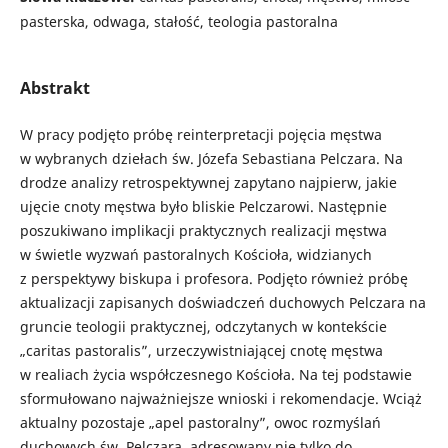
pasterska, odwaga, stałość, teologia pastoralna
Abstrakt
W pracy podjęto próbę reinterpretacji pojęcia męstwa
w wybranych dziełach św. Józefa Sebastiana Pelczara. Na
drodze analizy retrospektywnej zapytano najpierw, jakie
ujęcie cnoty męstwa było bliskie Pelczarowi. Następnie
poszukiwano implikacji praktycznych realizacji męstwa
w świetle wyzwań pastoralnych Kościoła, widzianych
z perspektywy biskupa i profesora. Podjęto również próbę
aktualizacji zapisanych doświadczeń duchowych Pelczara na
gruncie teologii praktycznej, odczytanych w kontekście
„caritas pastoralis”, urzeczywistniającej cnotę męstwa
w realiach życia współczesnego Kościoła. Na tej podstawie
sformułowano najważniejsze wnioski i rekomendacje. Wciąż
aktualny pozostaje „apel pastoralny”, owoc rozmyślań
duchowych św. Pelczara, adresowany nie tylko do