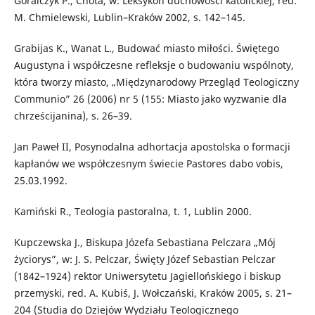
Góralczyk P., Cnota, w: Leksykon duchowości katolickiej, red.
M. Chmielewski, Lublin–Kraków 2002, s. 142–145.
Grabijas K., Wanat L., Budować miasto miłości. Świętego
Augustyna i współczesne refleksje o budowaniu wspólnoty,
która tworzy miasto, „Międzynarodowy Przegląd Teologiczny
Communio” 26 (2006) nr 5 (155: Miasto jako wyzwanie dla
chrześcijanina), s. 26–39.
Jan Paweł II, Posynodalna adhortacja apostolska o formacji
kapłanów we współczesnym świecie Pastores dabo vobis,
25.03.1992.
Kamiński R., Teologia pastoralna, t. 1, Lublin 2000.
Kupczewska J., Biskupa Józefa Sebastiana Pelczara „Mój
życiorys”, w: J. S. Pelczar, Święty Józef Sebastian Pelczar
(1842–1924) rektor Uniwersytetu Jagiellońskiego i biskup
przemyski, red. A. Kubiś, J. Wołczański, Kraków 2005, s. 21–
204 (Studia do Dziejów Wydziału Teologicznego