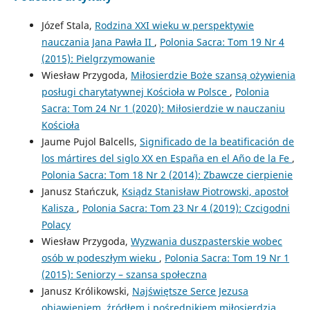
Józef Stala,
Rodzina XXI wieku w perspektywie
nauczania Jana Pawła II
,
Polonia Sacra: Tom 19 Nr 4
(2015): Pielgrzymowanie
Wiesław Przygoda,
Miłosierdzie Boże szansą ożywienia
posługi charytatywnej Kościoła w Polsce
,
Polonia
Sacra: Tom 24 Nr 1 (2020): Miłosierdzie w nauczaniu
Kościoła
Jaume Pujol Balcells,
Significado de la beatificación de
los mártires del siglo XX en España en el Año de la Fe
,
Polonia Sacra: Tom 18 Nr 2 (2014): Zbawcze cierpienie
Janusz Stańczuk,
Ksiądz Stanisław Piotrowski, apostoł
Kalisza
,
Polonia Sacra: Tom 23 Nr 4 (2019): Czcigodni
Polacy
Wiesław Przygoda,
Wyzwania duszpasterskie wobec
osób w podeszłym wieku
,
Polonia Sacra: Tom 19 Nr 1
(2015): Seniorzy – szansa społeczna
Janusz Królikowski,
Najświętsze Serce Jezusa
objawieniem, źródłem i pośrednikiem miłosierdzia