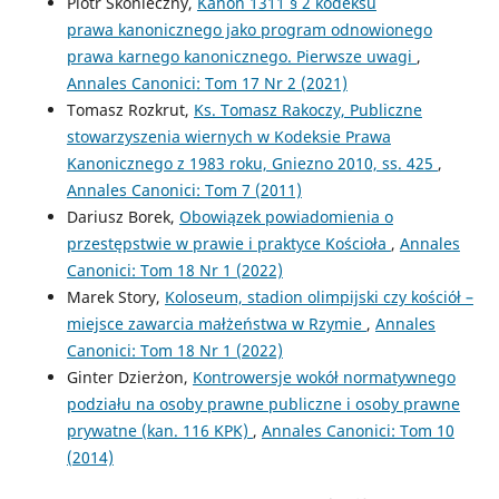
Piotr Skonieczny,
Kanon 1311 § 2 kodeksu
prawa kanonicznego jako program odnowionego
prawa karnego kanonicznego. Pierwsze uwagi
,
Annales Canonici: Tom 17 Nr 2 (2021)
Tomasz Rozkrut,
Ks. Tomasz Rakoczy, Publiczne
stowarzyszenia wiernych w Kodeksie Prawa
Kanonicznego z 1983 roku, Gniezno 2010, ss. 425
,
Annales Canonici: Tom 7 (2011)
Dariusz Borek,
Obowiązek powiadomienia o
przestępstwie w prawie i praktyce Kościoła
,
Annales
Canonici: Tom 18 Nr 1 (2022)
Marek Story,
Koloseum, stadion olimpijski czy kościół –
miejsce zawarcia małżeństwa w Rzymie
,
Annales
Canonici: Tom 18 Nr 1 (2022)
Ginter Dzierżon,
Kontrowersje wokół normatywnego
podziału na osoby prawne publiczne i osoby prawne
prywatne (kan. 116 KPK)
,
Annales Canonici: Tom 10
(2014)