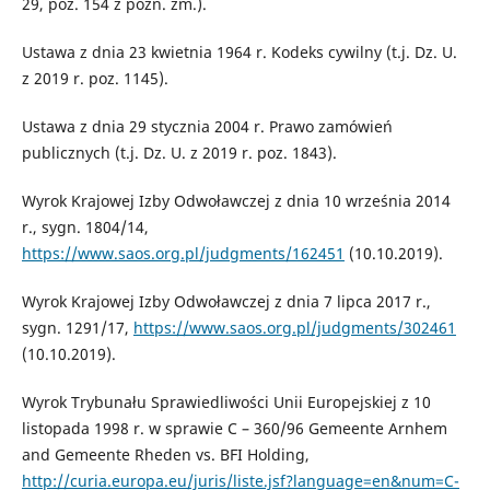
29, poz. 154 z późn. zm.).
Ustawa z dnia 23 kwietnia 1964 r. Kodeks cywilny (t.j. Dz. U.
z 2019 r. poz. 1145).
Ustawa z dnia 29 stycznia 2004 r. Prawo zamówień
publicznych (t.j. Dz. U. z 2019 r. poz. 1843).
Wyrok Krajowej Izby Odwoławczej z dnia 10 września 2014
r., sygn. 1804/14,
https://www.saos.org.pl/judgments/162451
(10.10.2019).
Wyrok Krajowej Izby Odwoławczej z dnia 7 lipca 2017 r.,
sygn. 1291/17,
https://www.saos.org.pl/judgments/302461
(10.10.2019).
Wyrok Trybunału Sprawiedliwości Unii Europejskiej z 10
listopada 1998 r. w sprawie C – 360/96 Gemeente Arnhem
and Gemeente Rheden vs. BFI Holding,
http://curia.europa.eu/juris/liste.jsf?language=en&num=C-