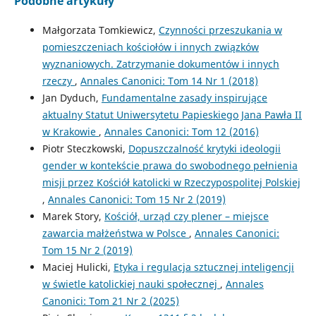
Podobne artykuły
Małgorzata Tomkiewicz,
Czynności przeszukania w
pomieszczeniach kościołów i innych związków
wyznaniowych. Zatrzymanie dokumentów i innych
rzeczy
,
Annales Canonici: Tom 14 Nr 1 (2018)
Jan Dyduch,
Fundamentalne zasady inspirujące
aktualny Statut Uniwersytetu Papieskiego Jana Pawła II
w Krakowie
,
Annales Canonici: Tom 12 (2016)
Piotr Steczkowski,
Dopuszczalność krytyki ideologii
gender w kontekście prawa do swobodnego pełnienia
misji przez Kościół katolicki w Rzeczypospolitej Polskiej
,
Annales Canonici: Tom 15 Nr 2 (2019)
Marek Story,
Kościół, urząd czy plener – miejsce
zawarcia małżeństwa w Polsce
,
Annales Canonici:
Tom 15 Nr 2 (2019)
Maciej Hulicki,
Etyka i regulacja sztucznej inteligencji
w świetle katolickiej nauki społecznej
,
Annales
Canonici: Tom 21 Nr 2 (2025)