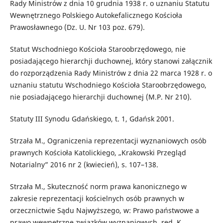
Rady Ministrów z dnia 10 grudnia 1938 r. o uznaniu Statutu
Wewnętrznego Polskiego Autokefalicznego Kościoła
Prawosławnego (Dz. U. Nr 103 poz. 679).
Statut Wschodniego Kościoła Staroobrzędowego, nie
posiadającego hierarchji duchownej, który stanowi załącznik
do rozporządzenia Rady Ministrów z dnia 22 marca 1928 r. o
uznaniu statutu Wschodniego Kościoła Staroobrzędowego,
nie posiadającego hierarchji duchownej (M.P. Nr 210).
Statuty III Synodu Gdańskiego, t. 1, Gdańsk 2001.
Strzała M., Ograniczenia reprezentacji wyznaniowych osób
prawnych Kościoła Katolickiego, „Krakowski Przegląd
Notarialny” 2016 nr 2 (kwiecień), s. 107–138.
Strzała M., Skuteczność norm prawa kanonicznego w
zakresie reprezentacji kościelnych osób prawnych w
orzecznictwie Sądu Najwyższego, w: Prawo państwowe a
prawo wewnętrzne związków wyznaniowych, red. K.