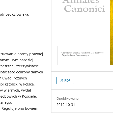
dność człowieka,
struowania normy prawnej
wnym. Tym bardziej
wnętrznej rzeczywistości
 dotyczące ochrony danych
m uwagi różnych
PDF
 katolicki w Polsce,
by wiernych, wydał
osobowych w Kościele.
Opublikowane
cznego.
2019-10-31
ą. Reguluje ono bowiem