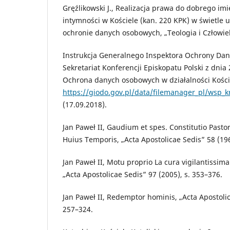
Gręźlikowski J., Realizacja prawa do dobrego imi
intymności w Kościele (kan. 220 KPK) w świetle us
ochronie danych osobowych, „Teologia i Człowiek
Instrukcja Generalnego Inspektora Ochrony Da
Sekretariat Konferencji Episkopatu Polski z dnia 
Ochrona danych osobowych w działalności Kościo
https://giodo.gov.pl/data/filemanager_pl/wsp_
(17.09.2018).
Jan Paweł II, Gaudium et spes. Constitutio Pasto
Huius Temporis, „Acta Apostolicae Sedis” 58 (196
Jan Paweł II, Motu proprio La cura vigilantissima
„Acta Apostolicae Sedis” 97 (2005), s. 353–376.
Jan Paweł II, Redemptor hominis, „Acta Apostolic
257–324.