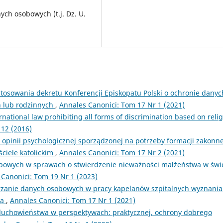
ych osobowych (t.j. Dz. U.
tosowania dekretu Konferencji Episkopatu Polski o ochronie danyc
h lub rodzinnych
,
Annales Canonici: Tom 17 Nr 1 (2021)
rnational law prohibiting all forms of discrimination based on reli
 12 (2016)
opinii psychologicznej sporządzonej na potrzeby formacji zakonne
ciele katolickim
,
Annales Canonici: Tom 17 Nr 2 (2021)
owych w sprawach o stwierdzenie nieważności małżeństwa w świe
Canonici: Tom 19 Nr 1 (2023)
rzanie danych osobowych w pracy kapelanów szpitalnych wyznania
ia
,
Annales Canonici: Tom 17 Nr 1 (2021)
duchowieństwa w perspektywach: praktycznej, ochrony dobrego