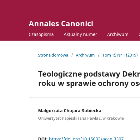
Annales Canonici
Czasopisma
Aktualny numer
Archiwum
Strona domowa
/
Archiwum
/
Tom 15 Nr 1 (2019)
Teologiczne podstawy Dekr
roku w sprawie ochrony os
Małgorzata Chojara-Sobiecka
Uniwersytet Papieski Jana Pawła II w Krakowie
DOI:
https://doi.org/10.15633/acan.3397