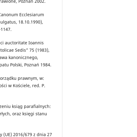
prawione, Poznań 2002.
Canonum Ecclesiarum
mulgatus, 18.10.1990),
–1147.
i auctoritate Ioannis
tolicae Sedis” 75 (1983),
prawa kanonicznego,
patu Polski, Poznań 1984.
porządku prawnym, w:
i w Kościele, red. P.
zeniu ksiąg parafialnych:
ych, oraz księgi stanu
 (UE) 2016/679 z dnia 27