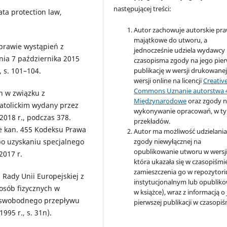
następującej treści:
ta protection law,
Autor zachowuje autorskie pr
majątkowe do utworu, a
sprawie wystąpień z
jednocześnie udziela wydawcy
nia 7 października 2015
czasopisma zgody na jego pie
publikację w wersji drukowanej
, s. 101–104.
wersji online na licencji
Creativ
Commons Uznanie autorstwa 
h w związku z
Międzynarodowe
oraz zgody 
atolickim wydany przez
wykonywanie opracowań, w t
2018 r., podczas 378.
przekładów.
e kan. 455 Kodeksu Prawa
Autor ma możliwość udzielani
zgody niewyłącznej na
po uzyskaniu specjalnego
opublikowanie utworu w wersji
2017 r.
która ukazała się w czasopiśmi
zamieszczenia go w repozytor
Rady Unii Europejskiej z
instytucjonalnym lub opublik
 osób fizycznych w
w książce), wraz z informacją o
z swobodnego przepływu
pierwszej publikacji w czasopiś
995 r., s. 31n).