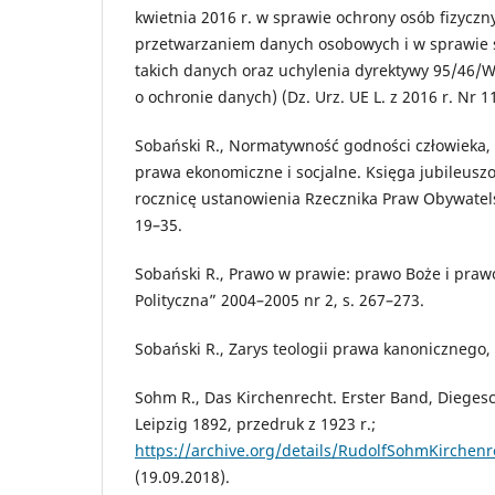
kwietnia 2016 r. w sprawie ochrony osób fizyczn
przetwarzaniem danych osobowych i w sprawie
takich danych oraz uchylenia dyrektywy 95/46/
o ochronie danych) (Dz. Urz. UE L. z 2016 r. Nr 11
Sobański R., Normatywność godności człowieka,
prawa ekonomiczne i socjalne. Księga jubileus
rocznicę ustanowienia Rzecznika Praw Obywatels
19–35.
Sobański R., Prawo w prawie: prawo Boże i prawo
Polityczna” 2004–2005 nr 2, s. 267–273.
Sobański R., Zarys teologii prawa kanonicznego
Sohm R., Das Kirchenrecht. Erster Band, Dieges
Leipzig 1892, przedruk z 1923 r.;
https://archive.org/details/RudolfSohmKirche
(19.09.2018).