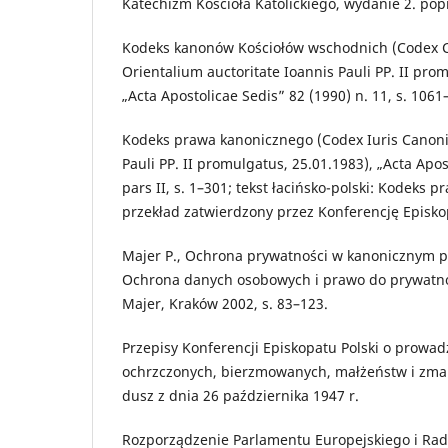
Katechizm Kościoła Katolickiego, wydanie 2. po
Kodeks kanonów Kościołów wschodnich (Codex 
Orientalium auctoritate Ioannis Pauli PP. II pro
„Acta Apostolicae Sedis” 82 (1990) n. 11, s. 1061
Kodeks prawa kanonicznego (Codex Iuris Canonic
Pauli PP. II promulgatus, 25.01.1983), „Acta Apos
pars II, s. 1–301; tekst łacińsko-polski: Kodeks 
przekład zatwierdzony przez Konferencję Episko
Majer P., Ochrona prywatności w kanonicznym 
Ochrona danych osobowych i prawo do prywatnośc
Majer, Kraków 2002, s. 83–123.
Przepisy Konferencji Episkopatu Polski o prowad
ochrzczonych, bierzmowanych, małżeństw i zmarł
dusz z dnia 26 października 1947 r.
Rozporządzenie Parlamentu Europejskiego i Rady