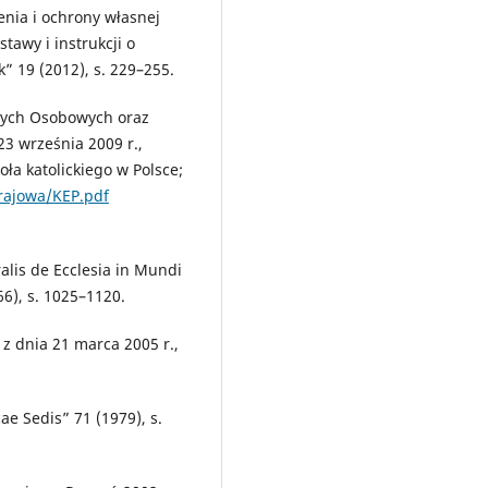
enia i ochrony własnej
tawy i instrukcji o
” 19 (2012), s. 229–255.
nych Osobowych oraz
23 września 2009 r.,
ła katolickiego w Polsce;
krajowa/KEP.pdf
ralis de Ecclesia in Mundi
6), s. 1025–1120.
 z dnia 21 marca 2005 r.,
ae Sedis” 71 (1979), s.