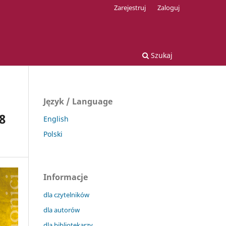
Zarejestruj
Zaloguj
Szukaj
Język / Language
8
English
Polski
Informacje
dla czytelników
dla autorów
dla bibliotekarzy