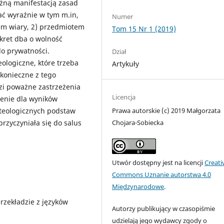
ażną manifestacją zasad
ać wyraźnie w tym m.in,
Numer
em wiary, 2) przedmiotem
Tom 15 Nr 1 (2019)
ekret dba o wolność
do prywatności.
Dział
ologiczne, które trzeba
Artykuły
 konieczne z tego
dzi poważne zastrzeżenia
Licencja
enie dla wyników
Prawa autorskie (c) 2019 Małgorzata
 teologicznych podstaw
Chojara-Sobiecka
rzyczyniała się do salus
Utwór dostępny jest na licencji
Creati
Commons Uznanie autorstwa 4.0
Międzynarodowe
.
rzekładzie z języków
Autorzy publikujący w czasopiśmie
udzielają jego wydawcy zgody o