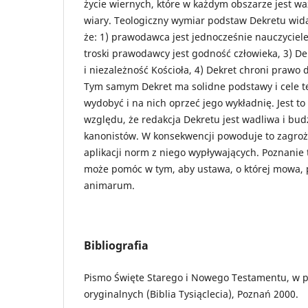
życie wiernych, które w każdym obszarze jest w
wiary. Teologiczny wymiar podstaw Dekretu wid
że: 1) prawodawca jest jednocześnie nauczyciel
troski prawodawcy jest godność człowieka, 3) D
i niezależność Kościoła, 4) Dekret chroni prawo 
Tym samym Dekret ma solidne podstawy i cele te
wydobyć i na nich oprzeć jego wykładnię. Jest to
względu, że redakcja Dekretu jest wadliwa i bu
kanonistów. W konsekwencji powoduje to zagroż
aplikacji norm z niego wypływających. Poznanie
może pomóc w tym, aby ustawa, o której mowa, p
animarum.
Bibliografia
Pismo Święte Starego i Nowego Testamentu, w p
oryginalnych (Biblia Tysiąclecia), Poznań 2000.