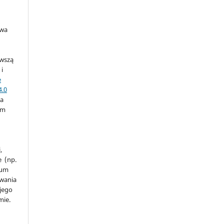
awa
rwszą
 i
e
4.0
na
ym
a
,
e (np.
ium
owania
 jego
mie.