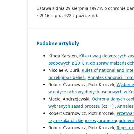
Ustawa z dnia 29 sierpnia 1997 r. o ochronie dan
z 2016 r. poz. 922 z późn. zm.).
Podobne artykuły
Kinga Karsten,
Kilka uwag dotyczących zas
osobowych z 2018 r. do spraw małżeńskic
Nicolae V. Dură,
Rules of national and inte
or religious belief
,
Annales Canonici: Tom
Robert Czarnowicz, Piotr Kroczek,
Wydanie 
w optyce ochrony danych osobowych w Koś
Maciej Andrzejewski,
Ochrona danych osob
wybranych zasad procesu (cz. 1)
,
Annales 
Robert Czarnowicz, Piotr Kroczek,
Przetwa
rzymskokatolickiego – wybrane zagadnien
Robert Czarnowicz, Piotr Kroczek,
Rejestr 