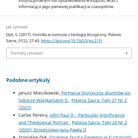
instytucjonalnym lub opublikowania w książce), wraz z
informacją o jego pierwszej publikacji w czasopiśmie.
Jak cytować
Dyk, S. (2017). Homilia w osmozie z teologią liturgiczną.
Polonia
Sacra
,
21
(2), 27-43.
https://doi.org/10.15633/ps.2131
Formaty cytowań
Podobne artykuły
Janusz Mieczkowski,
Formacja liturgiczna alumnów po
Soborze Watykańskim II
,
Polonia Sacra: Tom 27 Nr 2
(2023)
Carlos Pereira,
John Paul II – Particular Significance
and Theological Portrait
,
Polonia Sacra: Tom 24 Nr 2
(2020): Dziedzictwo Jana Pawła II
Stanisław Dyk,
Działanie Ducha Świętego w Eucharystii