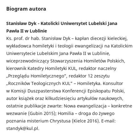
Biogram autora
Stanisław Dyk - Katolicki Uniwersytet Lubelski Jana
Pawła II w Lublinie
Ks. prof. dr hab. Stanisław Dyk – kapłan diecezji kieleckiej,
wykładowca homiletyki i teologii ewangelizacji na Katolickim
Uniwersytecie Lubelskim Jana Pawła II w Lublinie,
wiceprzewodniczący Stowarzyszenia Homiletów Polskich,
kierownik Katedry Homiletyki KUL, redaktor naczelny
„Przeglądu Homiletycznego”, redaktor 12 zeszytu
„Roczników Teologicznych KUL” – Homiletyka. Konsultor
w Komisji Duszpasterstwa Konferencji Episkopatu Polski,
autor książek oraz kilkudziesięciu artykułów naukowych,
ostatnie publikacje zwarte: Nowa ewangelizacja – konkretne
wezwanie (Gubin 2015); Homilia – droga do żywego
poznania misterium Chrystusa (Kielce 2016). E­‑mail:
standyk@kul.pl.