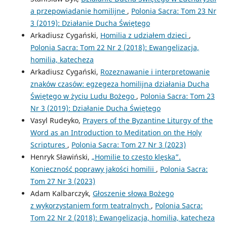
a przepowiadanie homilijne
,
Polonia Sacra: Tom 23 Nr
3 (2019): Działanie Ducha Świętego
Arkadiusz Cygański,
Homilia z udziałem dzieci
,
Polonia Sacra: Tom 22 Nr 2 (2018): Ewangelizacja,
homilia, katecheza
Arkadiusz Cygański,
Rozeznawanie i interpretowanie
znaków czasów: egzegeza homilijna działania Ducha
Świętego w życiu Ludu Bożego
,
Polonia Sacra: Tom 23
Nr 3 (2019): Działanie Ducha Świętego
Vasyl Rudeyko,
Prayers of the Byzantine Liturgy of the
Word as an Introduction to Meditation on the Holy
Scriptures
,
Polonia Sacra: Tom 27 Nr 3 (2023)
Henryk Sławiński,
„Homilie to często klęska”.
Konieczność poprawy jakości homilii
,
Polonia Sacra:
Tom 27 Nr 3 (2023)
Adam Kalbarczyk,
Głoszenie słowa Bożego
z wykorzystaniem form teatralnych
,
Polonia Sacra:
Tom 22 Nr 2 (2018): Ewangelizacja, homilia, katecheza