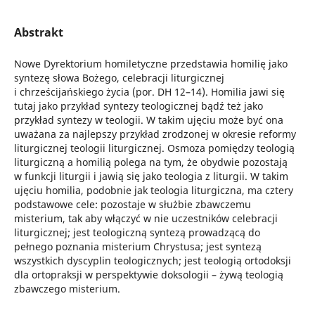
Abstrakt
Nowe Dyrektorium homiletyczne przedstawia homilię jako
syntezę słowa Bożego, celebracji liturgicznej
i chrześcijańskiego życia (por. DH 12–14). Homilia jawi się
tutaj jako przykład syntezy teologicznej bądź też jako
przykład syntezy w teologii. W takim ujęciu może być ona
uważana za najlepszy przykład zrodzonej w okresie reformy
liturgicznej teologii liturgicznej. Osmoza pomiędzy teologią
liturgiczną a homilią polega na tym, że obydwie pozostają
w funkcji liturgii i jawią się jako teologia z liturgii. W takim
ujęciu homilia, podobnie jak teologia liturgiczna, ma cztery
podstawowe cele: pozostaje w służbie zbawczemu
misterium, tak aby włączyć w nie uczestników celebracji
liturgicznej; jest teologiczną syntezą prowadzącą do
pełnego poznania misterium Chrystusa; jest syntezą
wszystkich dyscyplin teologicznych; jest teologią ortodoksji
dla ortopraksji w perspektywie doksologii – żywą teologią
zbawczego misterium.