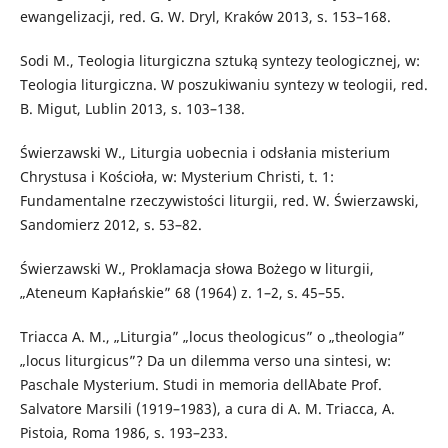
ewangelizacji, red. G. W. Dryl, Kraków 2013, s. 153–168.
Sodi M., Teologia liturgiczna sztuką syntezy teologicznej, w:
Teologia liturgiczna. W poszukiwaniu syntezy w teologii, red.
B. Migut, Lublin 2013, s. 103–138.
Świerzawski W., Liturgia uobecnia i odsłania misterium
Chrystusa i Kościoła, w: Mysterium Christi, t. 1:
Fundamentalne rzeczywistości liturgii, red. W. Świerzawski,
Sandomierz 2012, s. 53–82.
Świerzawski W., Proklamacja słowa Bożego w liturgii,
„Ateneum Kapłańskie” 68 (1964) z. 1–2, s. 45–55.
Triacca A. M., „Liturgia” „locus theologicus” o „theologia”
„locus liturgicus”? Da un dilemma verso una sintesi, w:
Paschale Mysterium. Studi in memoria dell`Abate Prof.
Salvatore Marsili (1919–1983), a cura di A. M. Triacca, A.
Pistoia, Roma 1986, s. 193–233.