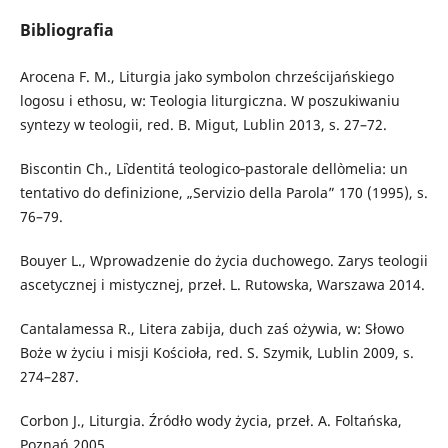
Bibliografia
Arocena F. M., Liturgia jako symbolon chrześcijańskiego
logosu i ethosu, w: Teologia liturgiczna. W poszukiwaniu
syntezy w teologii, red. B. Migut, Lublin 2013, s. 27–72.
Biscontin Ch., L`identitá teologico‑­pastorale dell`omelia: un
tentativo do definizione, „Servizio della Parola” 170 (1995), s.
76–79.
Bouyer L., Wprowadzenie do życia duchowego. Zarys teologii
ascetycznej i mistycznej, przeł. L. Rutowska, Warszawa 2014.
Cantalamessa R., Litera zabija, duch zaś ożywia, w: Słowo
Boże w życiu i misji Kościoła, red. S. Szymik, Lublin 2009, s.
274–287.
Corbon J., Liturgia. Źródło wody życia, przeł. A. Foltańska,
Poznań 2005.