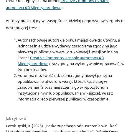
Utwór dostępny jest na licencji
Creative Commons Uznanie
autorstwa 4.0 Międzynarodowe
.
Autorzy publikujący w czasopiśmie udzielają jego wydawcy zgody o
następującej treści:
Autor zachowuje autorskie prawa majątkowe do utworu, a
jednocześnie udziela wydawcy czasopisma zgody na jego
pierwszą publikację w wersji drukowanej i wersji online na
licencji
Creative Commons Uznanie autorstwa 4.0
Międzynarodowe
oraz zgody na wykonywanie opracowań, w
tym przekładów.
Autor ma możliwość udzielania zgody niewyłącznej na
opublikowanie utworu w wersji, która ukazała się w
czasopiśmie (np. zamieszczenia go w repozytorium
instytucjonalnym lub opublikowania w książce), wraz z
informacją o jego pierwszej publikacji w czasopiśmie.
Jak cytować
Leżohupski, R. (2025). „Łaska zupełnego odpuszczenia win i kar”.
Misterium indulgentiae — “ex thesauro ecclesiae”.
Polonia Sacra
,