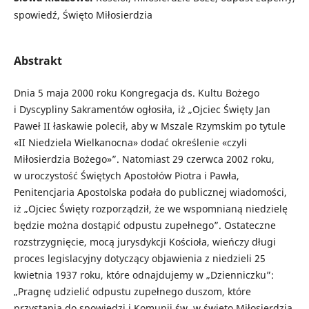
spowiedź, Święto Miłosierdzia
Abstrakt
Dnia 5 maja 2000 roku Kongregacja ds. Kultu Bożego
i Dyscypliny Sakramentów ogłosiła, iż „Ojciec Święty Jan
Paweł II łaskawie polecił, aby w Mszale Rzymskim po tytule
«II Niedziela Wielkanocna» dodać określenie «czyli
Miłosierdzia Bożego»”. Natomiast 29 czerwca 2002 roku,
w uroczystość Świętych Apostołów Piotra i Pawła,
Penitencjaria Apostolska podała do publicznej wiadomości,
iż „Ojciec Święty rozporządził, że we wspomnianą niedzielę
będzie można dostąpić odpustu zupełnego”. Ostateczne
rozstrzygnięcie, mocą jurysdykcji Kościoła, wieńczy długi
proces legislacyjny dotyczący objawienia z niedzieli 25
kwietnia 1937 roku, które odnajdujemy w „Dzienniczku”:
„Pragnę udzielić odpustu zupełnego duszom, które
przystąpią do spowiedzi i Komunii św. w święto Miłosierdzia