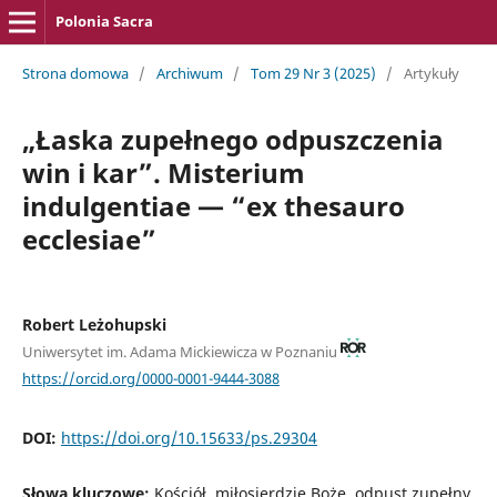
Polonia Sacra
Strona domowa
/
Archiwum
/
Tom 29 Nr 3 (2025)
/
Artykuły
„Łaska zupełnego odpuszczenia
win i kar”. Misterium
indulgentiae — “ex thesauro
ecclesiae”
Robert Leżohupski
Uniwersytet im. Adama Mickiewicza w Poznaniu
https://orcid.org/0000-0001-9444-3088
DOI:
https://doi.org/10.15633/ps.29304
Słowa kluczowe:
Kościół, miłosierdzie Boże, odpust zupełny,