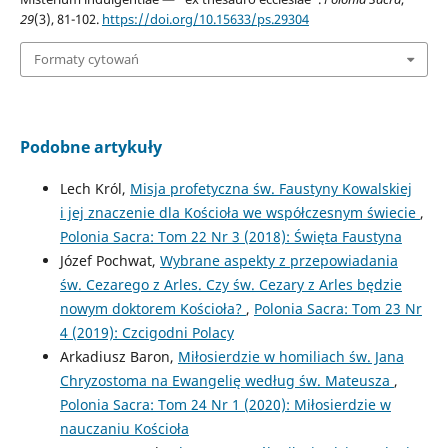
29
(3), 81-102.
https://doi.org/10.15633/ps.29304
Formaty cytowań
Podobne artykuły
Lech Król,
Misja profetyczna św. Faustyny Kowalskiej
i jej znaczenie dla Kościoła we współczesnym świecie
,
Polonia Sacra: Tom 22 Nr 3 (2018): Święta Faustyna
Józef Pochwat,
Wybrane aspekty z przepowiadania
św. Cezarego z Arles. Czy św. Cezary z Arles będzie
nowym doktorem Kościoła?
,
Polonia Sacra: Tom 23 Nr
4 (2019): Czcigodni Polacy
Arkadiusz Baron,
Miłosierdzie w homiliach św. Jana
Chryzostoma na Ewangelię według św. Mateusza
,
Polonia Sacra: Tom 24 Nr 1 (2020): Miłosierdzie w
nauczaniu Kościoła