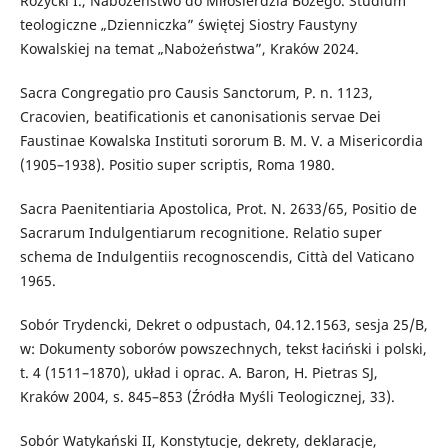
Różycki I., Nabożeństwo do Miłosierdzia Bożego. Studium
teologiczne „Dzienniczka” świętej Siostry Faustyny
Kowalskiej na temat „Nabożeństwa”, Kraków 2024.
Sacra Congregatio pro Causis Sanctorum, P. n. 1123,
Cracovien, beatificationis et canonisationis servae Dei
Faustinae Kowalska Instituti sororum B. M. V. a Misericordia
(1905–1938). Positio super scriptis, Roma 1980.
Sacra Paenitentiaria Apostolica, Prot. N. 2633/65, Positio de
Sacrarum Indulgentiarum recognitione. Relatio super
schema de Indulgentiis recognoscendis, Città del Vaticano
1965.
Sobór Trydencki, Dekret o odpustach, 04.12.1563, sesja 25/B,
w: Dokumenty soborów powszechnych, tekst łaciński i polski,
t. 4 (1511–1870), układ i oprac. A. Baron, H. Pietras SJ,
Kraków 2004, s. 845–853 (Źródła Myśli Teologicznej, 33).
Sobór Watykański II, Konstytucje, dekrety, deklaracje,