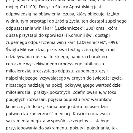
mojego” (1109). Decyzja Stolicy Apostolskiej jest
odpowiedzią na objawienia Jezusa, który obiecuje, iż „kto
w dniu tym przystąpi do Źródła Życia, ten dostąpi zupełnego
odpuszczenia win i kar” („Dzienniczek”, 300) oraz „która
dusza przystąpi do spowiedzi i Komunii św., dostąpi
zupełnego odpuszczenia win i kar” („Dzienniczek”, 699).
Święto Miłosierdzia, przez swą teologiczną głębię i moc
odziaływania duszpasterskiego, nabiera charakteru
corocznie wyczekiwanego uroczystego jubileuszu
miłosierdzia, uroczystego odpustu zupełnego, czyli
najpełniejszego, wzywającego wiernych do świętości życia,
niosącego nadzieję na pokój, odkrywającego wartość dzieł
miłosierdzia i praktyk pokutnych. Zdefiniowanie, w toku
podjętych rozważań, pojęcia odpustu oraz warunków
koniecznych do uzyskania owego daru miłosierdzia
potwierdza konieczność mediacji Kościoła oraz życia
sakramentalnego, a w sposób szczególny — stałego
przystępowania do sakramentu pokuty i pojednania, tak