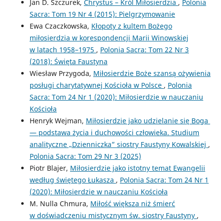
Jan D. Szczurek,
Chrystus – Król Miłosierdzia
,
Polonia
Sacra: Tom 19 Nr 4 (2015): Pielgrzymowanie
Ewa Czaczkowska,
Kłopoty z kultem Bożego
miłosierdzia w korespondencji Marii Winowskiej
w latach 1958–1975
,
Polonia Sacra: Tom 22 Nr 3
(2018): Święta Faustyna
Wiesław Przygoda,
Miłosierdzie Boże szansą ożywienia
posługi charytatywnej Kościoła w Polsce
,
Polonia
Sacra: Tom 24 Nr 1 (2020): Miłosierdzie w nauczaniu
Kościoła
Henryk Wejman,
Miłosierdzie jako udzielanie się Boga
— podstawa życia i duchowości człowieka. Studium
analityczne „Dzienniczka” siostry Faustyny Kowalskiej
,
Polonia Sacra: Tom 29 Nr 3 (2025)
Piotr Blajer,
Miłosierdzie jako istotny temat Ewangelii
według świętego Łukasza
,
Polonia Sacra: Tom 24 Nr 1
(2020): Miłosierdzie w nauczaniu Kościoła
M. Nulla Chmura,
Miłość większa niż śmierć
w doświadczeniu mistycznym św. siostry Faustyny
,