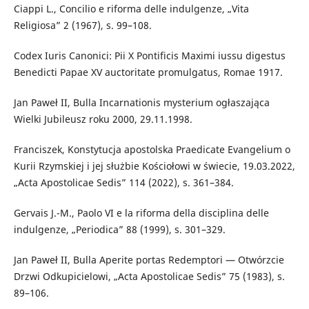
Ciappi L., Concilio e riforma delle indulgenze, „Vita
Religiosa” 2 (1967), s. 99–108.
Codex Iuris Canonici: Pii X Pontificis Maximi iussu digestus
Benedicti Papae XV auctoritate promulgatus, Romae 1917.
Jan Paweł II, Bulla Incarnationis mysterium ogłaszająca
Wielki Jubileusz roku 2000, 29.11.1998.
Franciszek, Konstytucja apostolska Praedicate Evangelium o
Kurii Rzymskiej i jej służbie Kościołowi w świecie, 19.03.2022,
„Acta Apostolicae Sedis” 114 (2022), s. 361–384.
Gervais J.-M., Paolo VI e la riforma della disciplina delle
indulgenze, „Periodica” 88 (1999), s. 301–329.
Jan Paweł II, Bulla Aperite portas Redemptori — Otwórzcie
Drzwi Odkupicielowi, „Acta Apostolicae Sedis” 75 (1983), s.
89–106.