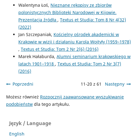
Walentyna Łoś,
Nieznane rękopisy ze zbiorów
polonistycznych Biblioteki Narodowej w Kijowie.
Prezentacja źródła
,
Textus et Studia: Tom 8 Nr 4(32)
(2022)
Jan Szczepaniak,
Kościelny ośrodek akademicki w
Krakowie w wizji i działaniu Karola Wojtyły (1959–1978)
,
Textus et Studia: Tom 2 Nr 2(6) (2016)
Marek Hałaburda,
Alumni seminarium krakowskiego w
latach 1901–1918
,
Textus et Studia: Tom 2 Nr 3(7)
(2016)
Poprzedni
11-20 z 61
Następny
Możesz również
Rozpocznij zaawansowane wyszukiwanie
podobieństw
dla tego artykułu.
Język / Language
English