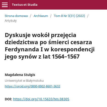
Textus et Studia
Strona domowa
/
Archiwum
/
Tom 8 Nr 3(31) (2022)
/
Artykuły
Dyskusje wokół przejęcia
dziedzictwa po śmierci cesarza
Ferdynanda I w korespondencji
jego synów z lat 1564–1567
Magdalena Stulgis
Uniwersytet w Białymstoku
https://orcid.org/0000-0002-8601-3632
DOI:
https://doi.org/10.15633/tes.08305