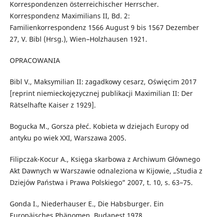
Korrespondenzen österreichischer Herrscher.
Korrespondenz Maximilians II, Bd. 2:
Familienkorrespondenz 1566 August 9 bis 1567 Dezember
27, V. Bibl (Hrsg.), Wien–Holzhausen 1921.
OPRACOWANIA
Bibl V., Maksymilian II: zagadkowy cesarz, Oświęcim 2017
[reprint niemieckojęzycznej publikacji Maximilian II: Der
Rätselhafte Kaiser z 1929].
Bogucka M., Gorsza płeć. Kobieta w dziejach Europy od
antyku po wiek XXI, Warszawa 2005.
Filipczak-Kocur A., Księga skarbowa z Archiwum Głównego
Akt Dawnych w Warszawie odnaleziona w Kijowie, „Studia z
Dziejów Państwa i Prawa Polskiego” 2007, t. 10, s. 63–75.
Gonda I., Niederhauser E., Die Habsburger. Ein
Europäisches Phänomen, Budapest 1978.